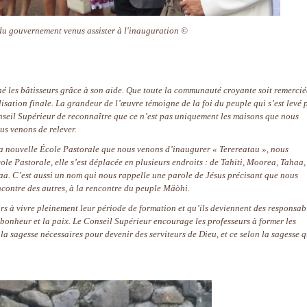
u gouvernement venus assister à l'inauguration ©
é les bâtisseurs grâce à son aide. Que toute la communauté croyante soit remercié
isation finale. La grandeur de l’œuvre témoigne de la foi du peuple qui s’est levé 
nseil Supérieur de reconnaître que ce n’est pas uniquement les maisons que nous
us venons de relever.
a nouvelle École Pastorale que nous venons d’inaugurer « Terereatau », nous
ole Pastorale, elle s’est déplacée en plusieurs endroits : de Tahiti, Moorea, Tahaa,
aa. C’est aussi un nom qui nous rappelle une parole de Jésus précisant que nous
contre des autres, à la rencontre du peuple Mäòhi.
rs à vivre pleinement leur période de formation et qu’ils deviennent des responsab
 bonheur et la paix. Le Conseil Supérieur encourage les professeurs à former les
t la sagesse nécessaires pour devenir des serviteurs de Dieu, et ce selon la sagesse 