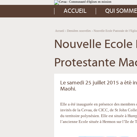
Aller
Outils
au
personnels
contenu.
ACCUEIL
QUI SOMME
|
Aller
à
la
navigation
Accueil
›
Dernières nouvelles
›
Nouvelle Ecole Pastorale de l’Egli
Nouvelle Ecole P
Protestante Ma
Le samedi 25 juillet 2015 a été i
Maohi.
Elle a été inaugurée en présence des membres 
invités de la Cevaa, de CICC, de St John Coll
du territoire polynésien. Elle est située à Hure
l’ancienne Ecole située à Hermon sur l’île de T