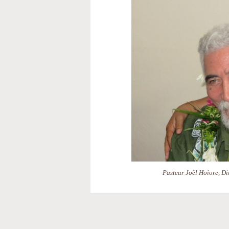
Pasteur Joël Hoiore, Di
Actions
sur
le