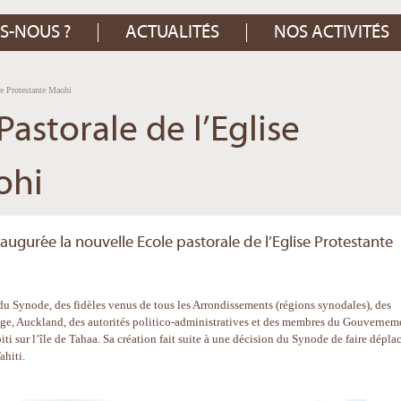
S-NOUS ?
ACTUALITÉS
NOS ACTIVITÉS
se Protestante Maohi
astorale de l’Eglise
ohi
naugurée la nouvelle Ecole pastorale de l’Eglise Protestante
du Synode, des fidèles venus de tous les Arrondissements (régions synodales), des
ege, Auckland, des autorités politico-administratives et des membres du Gouvernem
piti sur l’île de Tahaa. Sa création fait suite à une décision du Synode de faire dépla
ahiti.