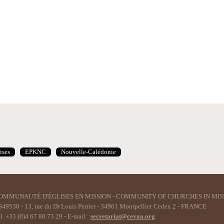
ises
EPKNC
Nouvelle-Calédonie
OMMUNAUTÉ D'ÉGLISES EN MISSION - COMMUNITY OF CHURCHES IN MIS
49530 - 13, rue du Dr Louis Perrier - 34961 Montpellier Cedex 2 - FRANCE
l. +33 (0)4 67 80 73 29 - E-mail :
secretariat@cevaa.org