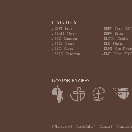
LES EGLISES
CEVI - Italie
EEPT - Togo
EERF
EEAM - Maroc
EERV - Suisse
EEC - Cameroun
ELCTG - Gambie
EECo - Congo
ELS - Sénégal
EEG - Gabon
EMCI - Côte d’Ivoi
EELC - Cameroun
EMT - Togo
EPCG
NOS PARTENAIRES
Plan du site
Accessibilité
Contact
Mentions l