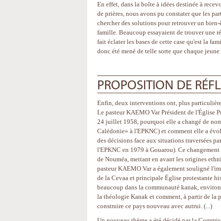
En effet, dans la boîte à idées destinée à recev
de prières, nous avons pu constater que les par
chercher des solutions pour retrouver un bien-ê
famille. Beaucoup essayaient de trouver une r
fait éclater les bases de cette case qu'est la 
donc été mené de telle sorte que chaque jeune 
PROPOSITION DE RÉF
Enfin, deux interventions ont, plus particulièr
Le pasteur KAEMO Var Président de l'Église P
24 juillet 1958, pourquoi elle a changé de n
Calédonie» à l'EPKNC) et comment elle a évolu
des décisions face aux situations traversées
l'EPKNC en 1979 à Gouarou). Ce changement de
de Nouméa, mettant en avant les origines ethni
pasteur KAEMO Var a également souligné l'imp
de la Cevaa et principale Église protestante 
beaucoup dans la communauté kanak, environ 
la théologie Kanak et comment, à partir de la 
construire ce pays nouveau avec autrui. (...)
Un nouveau thème a été décidé par la Commis