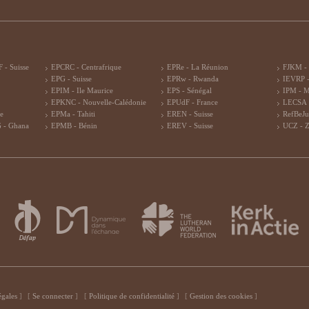
 - Suisse
EPCRC - Centrafrique
EPRe - La Réunion
FJKM -
EPG - Suisse
EPRw - Rwanda
IEVRP -
EPIM - Ile Maurice
EPS - Sénégal
IPM - 
EPKNC - Nouvelle-Calédonie
EPUdF - France
LECSA 
re
EPMa - Tahiti
EREN - Suisse
RefBeJu
 - Ghana
EPMB - Bénin
EREV - Suisse
UCZ - 
égales
Se connecter
Politique de confidentialité
Gestion des cookies