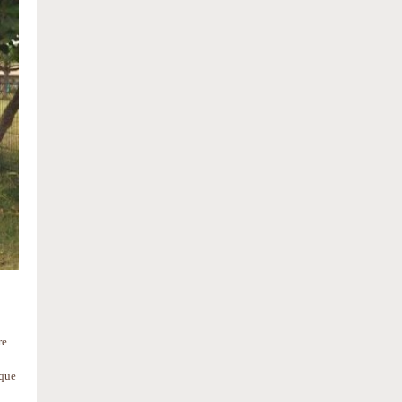
re
ique