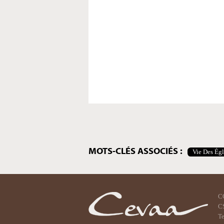
Actions
sur
le
document
MOTS-CLÉS ASSOCIÉS :
Vie Des Égl
C
CS
Te