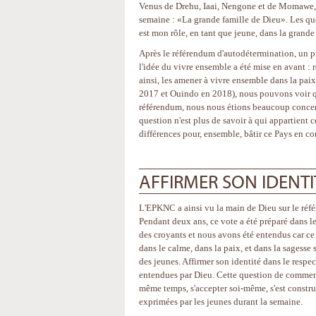
Venus de Drehu, Iaai, Nengone et de Momawe, l
semaine : «La grande famille de Dieu». Les qu
est mon rôle, en tant que jeune, dans la grande
Après le référendum d'autodétermination, un pr
l'idée du vivre ensemble a été mise en avant : r
ainsi, les amener à vivre ensemble dans la pai
2017 et Ouindo en 2018), nous pouvons voir qu
référendum, nous nous étions beaucoup concent
question n'est plus de savoir à qui appartient 
différences pour, ensemble, bâtir ce Pays en co
AFFIRMER SON IDENTI
L'EPKNC a ainsi vu la main de Dieu sur le ré
Pendant deux ans, ce vote a été préparé dans l
des croyants et nous avons été entendus car ce 
dans le calme, dans la paix, et dans la sagess
des jeunes. Affirmer son identité dans le respect
entendues par Dieu. Cette question de comment 
même temps, s'accepter soi-même, s'est constr
exprimées par les jeunes durant la semaine.