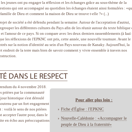
es jeunes ont pu engager la réflexion et les échanges grâce au sous-thème de la
estions qui ont accompagné au quotidien les échanges étaient ainsi formulées : «qu
 famille de Dieu et comment la maison de Dieu se trouve t-elle ?» (...)
ojet de société a été défendu pendant la semaine. Autour de l'acceptation d'autrui,
egrouper les différentes cultures du Pays afin de les réunir autour du texte biblique 
x et l'amour de ce pays. Si on compare avec les deux derniers rassemblements (à Iaaï
e les réflexions de l'EPKNC ont pris, cette année, une nouvelle tournure. Avant le
rés sur la notion d'identité au sein d'un Pays nouveau de Kanaky. Aujourd'hui, la
cet endroit de la terre mais bien de savoir comment y vivre ensemble à travers nos
nstruction.
TÉ DANS LE RESPECT
férendum du 4 novembre 2018.
es prières par la communauté
jour historique s'est déroulé
Pour aller plus loin :
e soutenu par un fort engagement
Fiche d'Église : l'EPKNC
 : voilà le sens de nos prières
accepter l'autre pour, dans le
Nouvelle-Calédonie : «Accompagner le
uite en écho aux préoccupations
peuple de Dieu à la fraternité»