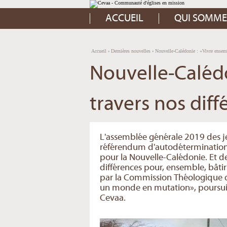
Aller
Outils
au
personnels
contenu.
ACCUEIL
QUI SOMME
|
Aller
à
la
navigation
Accueil
›
Dernières nouvelles
›
Nouvelle-Calédonie : «Vivre ensemb
Nouvelle-Calédo
travers nos dif
L'assemblée générale 2019 des je
référendum d'autodétermination, a
pour la Nouvelle-Calédonie. Et d
différences pour, ensemble, bâti
par la Commission Théologique de
un monde en mutation», poursuiv
Cevaa.