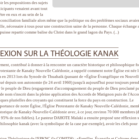
oir les propositions des sujets
ticipants venaient avant tout
tre en eux et au sein de la
éconciliation familiale alors même que la politique ou des problèmes sociaux avaie
famille, nécessaire à tous pour une construction saine de la personne. Chaque échange 
puisse repartir comme balise du Christ dans le grand lagon du Pays. (...)
LEXION SUR LA THÉOLOGIE KANAK
ement, contribué à donner à la rencontre un caractère historique et philosophique fo
rotestante de Kanaky Nouvelle Calédonie, a rappelé comment notre Église est née l
om en 2013 lors du Synode de Thuahaik (passant de «Église Évangélique en Nouvell
é depuis son autonomie (le 24 avril 1960) jusqu'à aujourd'hui pour toujours prend
 par le peuple de Dieu (engagement d'accompagnement du peuple de Dieu proclamé p
 nom s'inscrit dans la pleine application des Accords de Matignon puis de l'Acco
ques plurielles des croyants qui constituent la force du pays en construction. Le
ortance de notre Église, l'Église Protestante de Kanaky Nouvelle-Calédonie, mem
historique de Kanaky-Nouvelle-Calédonie avec, à ce jour, environ 70 000 membres (
95% de nos fidèles). Le pasteur DAHOTE Malaki a ensuite proposé une réflexion s
philosophie kanak (avec la symbolique de la case par exemple), avoir les clefs pour
sion Théologique de l'EPKNC (la COMITH) : «Familles, Évangile et Cultures dans