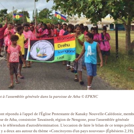
nt à l'assemblée générale dans la paroisse de Atha © EPKNC
ont répondu à l'appel de l'Église Protestante de Kanaky Nouvelle-Calédonie, memb
isse de Atha, consistoire Tawainedr, région de Nengone, pour l'assemblée générale
ès le référendum d'autodétermination. L'occasion de faire le bilan de ce temps polit
 il y a deux ans autour du thème «Concitoyens d'un pays nouveau» (Éphésiens 2,19).