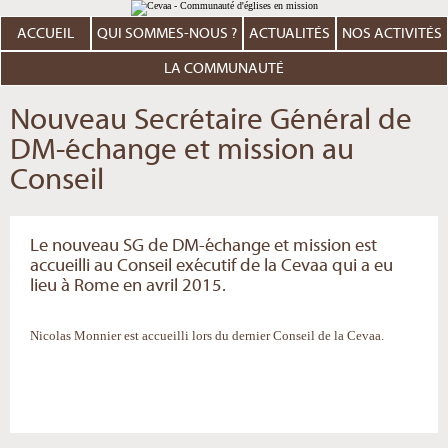
Aller
Outils
au
personnels
contenu.
ACCUEIL
QUI SOMMES-NOUS ?
ACTUALITÉS
NOS ACTIVITÉS
|
Aller
à
LA COMMUNAUTÉ
la
navigation
Nouveau Secrétaire Général de
DM-échange et mission au
Conseil
Le nouveau SG de DM-échange et mission est
accueilli au Conseil exécutif de la Cevaa qui a eu
lieu à Rome en avril 2015.
Nicolas Monnier est accueilli lors du dernier Conseil de la Cevaa.