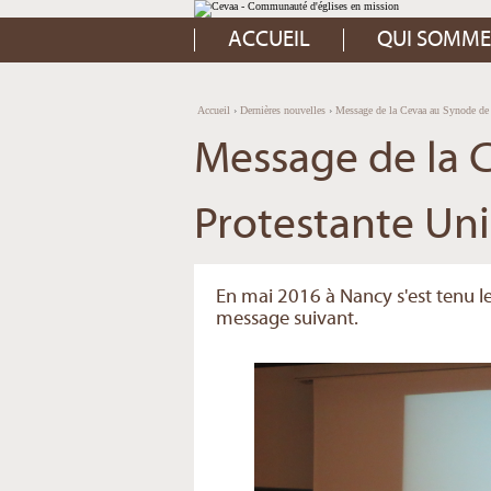
Aller
Outils
au
personnels
contenu.
ACCUEIL
QUI SOMME
|
Aller
à
la
navigation
Accueil
›
Dernières nouvelles
›
Message de la Cevaa au Synode de l
Message de la C
Protestante Uni
En mai 2016 à Nancy s'est tenu l
message suivant.