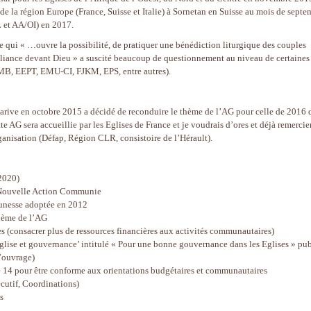
s de la région Europe (France, Suisse et Italie) à Sornetan en Suisse au mois de septe
AL et AA/OI) en 2017.
 qui « …ouvre la possibilité, de pratiquer une bénédiction liturgique des couples
lliance devant Dieu » a suscité beaucoup de questionnement au niveau de certaines
B, EEPT, EMU-CI, FJKM, EPS, entre autres).
narive en octobre 2015 a décidé de reconduire le thème de l’AG pour celle de 2016 
e AG sera accueillie par les Eglises de France et je voudrais d’ores et déjà remercier
ganisation (Défap, Région CLR, consistoire de l’Hérault).
-2020)
a Nouvelle Action Communie
Jeunesse adoptée en 2012
thème de l’AG
s (consacrer plus de ressources financières aux activités communautaires)
Eglise et gouvernance’ intitulé « Pour une bonne gouvernance dans les Eglises » pub
l’ouvrage)
e 14 pour être conforme aux orientations budgétaires et communautaires
utif, Coordinations)
s