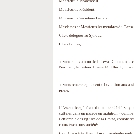
Monsieur le Modérateur,
Monsieur le Président,
Monsieur le Secrétaire Général,
Mesdames et Messieurs les membres du Consei
Chers délégués au Synode,
Chers Invités,
Je voudrais, au nom de la Cevaa-Communauté d’
Président, le pasteur Thierry Muhlbach, vous s
Je vous remercie pour votre invitation aux ass
prière.
L’Assemblée générale d’octobre 2014 à Saly a
cultures dans un monde en mutation » comme th
l’ensemble des Eglises de la Cevaa, compte ten
connaissent nos sociétés.
Ce thème a été débattu lors du séminaire régio