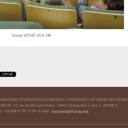
Synode EPUdF 2016, DR
EPUdF
OMMUNAUTÉ D'ÉGLISES EN MISSION - COMMUNITY OF CHURCHES IN MIS
49530 - 13, rue du Dr Louis Perrier - 34961 Montpellier Cedex 2 - FRANCE
l. +33 (0)4 67 80 73 29 - E-mail :
secretariat@cevaa.org