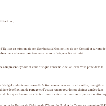
l National,
Eglises en mission, de son Secrétariat à Montpellier, de son Conseil et surtout de
aluer dans le beau et précieux nom de notre Seigneur Jésus-Christ.
ises du présent Synode et vous dire que l’ensemble de la Cevaa vous porte dans la
u Sénégal a adopté une nouvelle Action commune à savoir « Familles, Evangile et
ème de réflexion, de partage et d’action retenu pour les prochaines années dans
u du fait que chacune est affectée d’une manière ou d’une autre par les mutations 
nal pour les Eglises de l’Afrique de l’Ouest, du Nord et du Centre en novembre 201