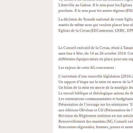
Libreville au Gabon. Il le sera pour les Eglise
prochain. Il le sera pour les autres régions (P
La décision du Synode national de votre Eglise
mariés de même sexe qui veulent placer leur a
Eglises de la Cevaa (EECameroun, UEBC, EPM
Le Conseil exécutif de la Cevaa, réuni à Tana
aura lieu à Sète, du 14 au 26 octobre 2016. Cett
différentes équipes mises en place pour son or
Les enjeux de cette AG concernent :
L’ouverture d’une nouvelle législature (2016
Un rapport d’étape sur la mise en œuvre de l
Un bilan de la mise en œuvre de la stratégie 
Le travail biblique et théologique autour du 
Les orientations communautaires et budgétaire
Présentation de l’ouvrage sur les séminaires ‘
aux éditions Olivétan et Clé (Présentation de 
Révision du Règlement intérieur en son articl
Renouvellement des mandats (SG, Conseil exéc
Rencontres régionales, femmes, jeunes et autre