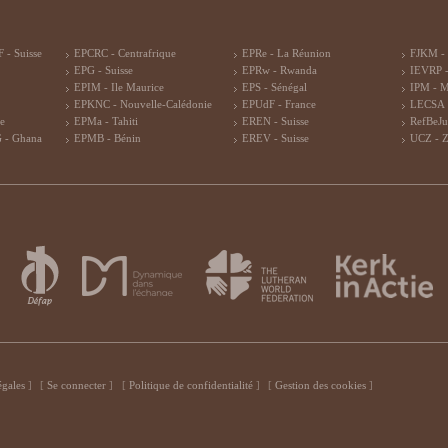
 - Suisse
EPCRC - Centrafrique
EPRe - La Réunion
FJKM -
EPG - Suisse
EPRw - Rwanda
IEVRP -
EPIM - Ile Maurice
EPS - Sénégal
IPM - 
EPKNC - Nouvelle-Calédonie
EPUdF - France
LECSA 
re
EPMa - Tahiti
EREN - Suisse
RefBeJu
 - Ghana
EPMB - Bénin
EREV - Suisse
UCZ - 
égales
Se connecter
Politique de confidentialité
Gestion des cookies