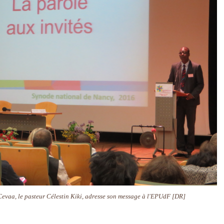
 Cevaa, le pasteur Célestin Kiki, adresse son message à l'EPUdF [DR]