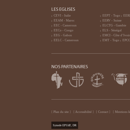
LES EGLISES
CEVI - Italie
EEPT - Togo
EERF
EEAM - Maroc
EERV - Suisse
EEC - Cameroun
ELCTG - Gambie
EECo - Congo
ELS - Sénégal
EEG - Gabon
EMCI - Côte d’Ivoi
EELC - Cameroun
EMT - Togo
EPCG
NOS PARTENAIRES
Plan du site
Accessibilité
Contact
Mentions l
Synode EPUdF, DR