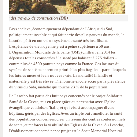
Vue des travaux de construction (DR)
Pays enclavé, économiquement dépendant de l'Afrique du Sud,
politiquement instable et qui fait partie des plus pauvres du monde, le
Lesotho pâtit en outre d'un système de santé très insuffisant.
L'espérance de vie moyenne y est à peine supérieure à 50 ans.
L'Organisation Mondiale de la Santé (OMS) chiffrait en 2014 les
dépenses totales consacrées à la santé par habitant à 276 dollars –
contre plus de 4500 pour un pays comme la France. Ces lacunes du
système de santé menacent en priorité les plus fragiles – parmi lesquels
les futures mères et leurs nouveau-nés. La mortalité infantile et
maternelle y est très élevée. Phénomène encore accru par la prévalence
du virus du Sida, maladie qui touche 23 % de la population.
Le Lesotho fait partie des huit pays concernés par le projet Solidarité
Santé de la Cevaa, mis en place grâce au partenariat avec l'église
évangélique vaudoise d’Italie, et qui vise à accompagner divers
hôpitaux gérés par des Eglises. Avec un triple but : améliorer la santé
des populations concernées, créer un réseau des centres confessionnels
de santé, et renforcer la visibilité des Eglises de la Cevaa. Au Lesotho,
l'établissement concerné par ce projet est le Scott Memorial Hospital.