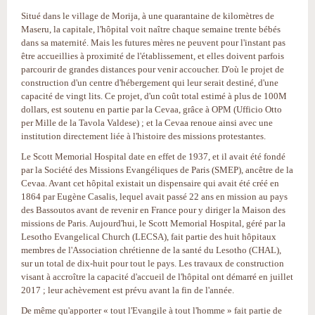
Situé dans le village de Morija, à une quarantaine de kilomètres de
Maseru, la capitale, l'hôpital voit naître chaque semaine trente bébés
dans sa maternité. Mais les futures mères ne peuvent pour l'instant pas
être accueillies à proximité de l'établissement, et elles doivent parfois
parcourir de grandes distances pour venir accoucher. D'où le projet de
construction d'un centre d'hébergement qui leur serait destiné, d'une
capacité de vingt lits. Ce projet, d'un coût total estimé à plus de 100M
dollars, est soutenu en partie par la Cevaa, grâce à OPM (Ufficio Otto
per Mille de la Tavola Valdese) ; et la Cevaa renoue ainsi avec une
institution directement liée à l'histoire des missions protestantes.
Le Scott Memorial Hospital date en effet de 1937, et il avait été fondé
par la Société des Missions Evangéliques de Paris (SMEP), ancêtre de la
Cevaa. Avant cet hôpital existait un dispensaire qui avait été créé en
1864 par Eugène Casalis, lequel avait passé 22 ans en mission au pays
des Bassoutos avant de revenir en France pour y diriger la Maison des
missions de Paris. Aujourd'hui, le Scott Memorial Hospital, géré par la
Lesotho Evangelical Church (LECSA), fait partie des huit hôpitaux
membres de l'Association chrétienne de la santé du Lesotho (CHAL),
sur un total de dix-huit pour tout le pays. Les travaux de construction
visant à accroître la capacité d'accueil de l'hôpital ont démarré en juillet
2017 ; leur achèvement est prévu avant la fin de l'année.
De même qu'apporter « tout l'Evangile à tout l'homme » fait partie de