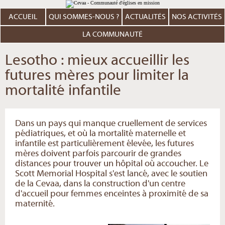
Aller
Outils
au
personnels
contenu.
ACCUEIL
QUI SOMMES-NOUS ?
ACTUALITÉS
NOS ACTIVITÉS
|
Aller
à
LA COMMUNAUTÉ
la
navigation
Lesotho : mieux accueillir les
futures mères pour limiter la
mortalité infantile
Dans un pays qui manque cruellement de services
pédiatriques, et où la mortalité maternelle et
infantile est particulièrement élevée, les futures
mères doivent parfois parcourir de grandes
distances pour trouver un hôpital où accoucher. Le
Scott Memorial Hospital s'est lancé, avec le soutien
de la Cevaa, dans la construction d'un centre
d'accueil pour femmes enceintes à proximité de sa
maternité.