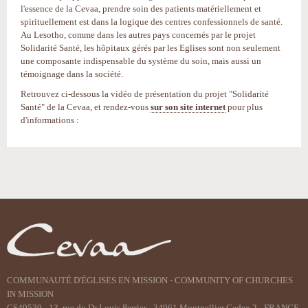
l'essence de la Cevaa, prendre soin des patients matériellement et
spirituellement est dans la logique des centres confessionnels de santé.
Au Lesotho, comme dans les autres pays concernés par le projet
Solidarité Santé, les hôpitaux gérés par les Eglises sont non seulement
une composante indispensable du système du soin, mais aussi un
témoignage dans la société.
Retrouvez ci-dessous la vidéo de présentation du projet "Solidarité
Santé" de la Cevaa, et rendez-vous
sur son site internet
pour plus
d'informations :
Actions
sur
le
document
COMMUNAUTÉ D'ÉGLISES EN MISSION - COMMUNITY OF CHURCHES
IN MISSION
CS49530 - 13, rue du Dr Louis Perrier - 34961 Montpellier Cedex 2 - FRANCE