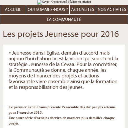
Aller
Outils
au
personnels
contenu.
ACCUEIL
QUI SOMMES-NOUS ?
ACTUALITÉS
NOS ACTIVITÉS
|
Aller
à
LA COMMUNAUTÉ
la
navigation
Les projets Jeunesse pour 2016
« Jeunesse dans l’Eglise, demain d’accord mais
aujourd’hui d’abord » est la vision qui sous-tend la
stratégie Jeunesse de la Cevaa. Pour la concrétiser,
la Communauté se donne, chaque année, les
moyens de financer des projets et actions
favorisant le vivre ensemble ainsi que la formation
et la responsabilisation des jeunes.
Ce premier article vous présente l’ensemble des dix projets retenus
pour l’exercice 2016.
Une autre série d’articles décrira de manière plus détaillée chaque
projet.