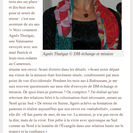
trois ans sur place
et dix-huit mois
pour se sentir de
retour : c'est une
aventure de six ans
!» Voici comment
Agnès Thuégaz,
une Valaisanne
envoyée avec son
mari Patrick et
Agnès Thuégaz © DM-échange et mission
leurs trois enfants
au Cameroun,
résume son envoi. Avant d'entrer dans les détails. «Avant notre départ
ma vision de la mission était forcément située, conditionnée par mon
point de vue d'occidentale. Pendant les trois ans à Bafoussam, je me
suis souvent questionnée sur mon rôle d'envoyée de DM-échange et
mission. De quoi étais-je porteuse ? Ou complice ? J'ai réalisé qu'une
relecture des relations liées à la colonisation était nécessaire, autant au
Nord qu'au Sud.» De retour en Suisse, Agnès achève sa formation de
pasteure et réalise aujourd'hui que son envoi est «métabolisé», comme
elle dit. «Il fait partie de moi, de ma vie. La mission, je n'ai pas envie de
la dire, mais de la vivre. Etre prête à la vivre avec quiconque au Sud
comme au Nord à la lumière de l'Évangile dans une relation basée sur le
respect et la confiance.»