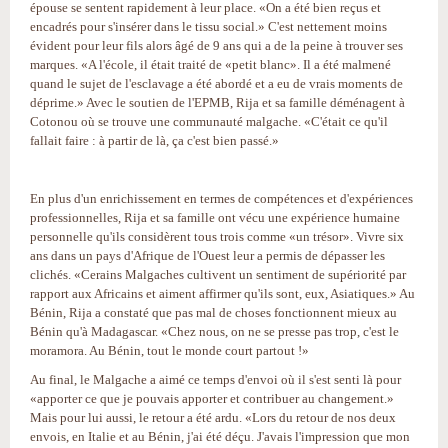
épouse se sentent rapidement à leur place. «On a été bien reçus et
encadrés pour s'insérer dans le tissu social.» C'est nettement moins
évident pour leur fils alors âgé de 9 ans qui a de la peine à trouver ses
marques. «A l'école, il était traité de «petit blanc». Il a été malmené
quand le sujet de l'esclavage a été abordé et a eu de vrais moments de
déprime.» Avec le soutien de l'EPMB, Rija et sa famille déménagent à
Cotonou où se trouve une communauté malgache. «C'était ce qu'il
fallait faire : à partir de là, ça c'est bien passé.»
En plus d'un enrichissement en termes de compétences et d'expériences
professionnelles, Rija et sa famille ont vécu une expérience humaine
personnelle qu'ils considèrent tous trois comme «un trésor». Vivre six
ans dans un pays d'Afrique de l'Ouest leur a permis de dépasser les
clichés. «Cerains Malgaches cultivent un sentiment de supériorité par
rapport aux Africains et aiment affirmer qu'ils sont, eux, Asiatiques.» Au
Bénin, Rija a constaté que pas mal de choses fonctionnent mieux au
Bénin qu'à Madagascar. «Chez nous, on ne se presse pas trop, c'est le
moramora. Au Bénin, tout le monde court partout !»
Au final, le Malgache a aimé ce temps d'envoi où il s'est senti là pour
«apporter ce que je pouvais apporter et contribuer au changement.»
Mais pour lui aussi, le retour a été ardu. «Lors du retour de nos deux
envois, en Italie et au Bénin, j'ai été déçu. J'avais l'impression que mon