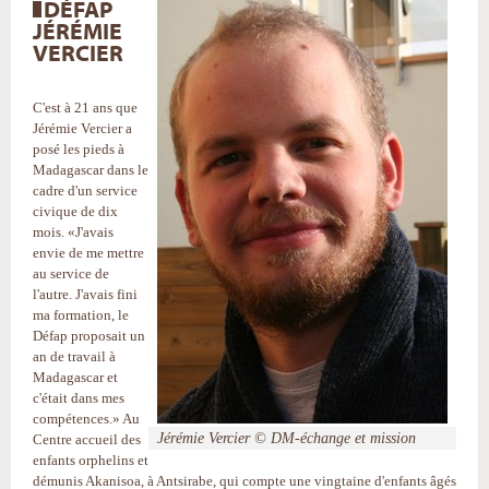
DÉFAP
JÉRÉMIE
VERCIER
C'est à 21 ans que
Jérémie Vercier a
posé les pieds à
Madagascar dans le
cadre d'un service
civique de dix
mois. «J'avais
envie de me mettre
au service de
l'autre. J'avais fini
ma formation, le
Défap proposait un
an de travail à
Madagascar et
c'était dans mes
compétences.» Au
Jérémie Vercier © DM-échange et mission
Centre accueil des
enfants orphelins et
démunis Akanisoa, à Antsirabe, qui compte une vingtaine d'enfants âgés