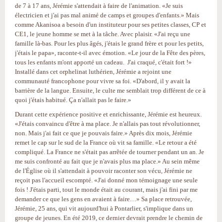
de 7 à 17 ans, Jérémie s'attendait à faire de l'animation. «Je suis
électricien et j'ai pas mal animé de camps et groupes d'enfants.» Mais
comme Akanisoa a besoin d'un instituteur pour ses petites classes, CP et
CE1, le jeune homme se met à la tâche. Avec plaisir. «J'ai reçu une
famille là-bas. Pour les plus âgés, j'étais le grand frère et pour les petits,
j'étais le papa», raconte-t-il avec émotion. «Le jour de la Fête des pères,
tous les enfants m'ont apporté un cadeau. J'ai craqué, c'était fort !»
Installé dans cet orphelinat luthérien, Jérémie a rejoint une
communauté francophone pour vivre sa foi. «D'abord, il y avait la
barrière de la langue. Ensuite, le culte me semblait trop différent de ce à
quoi j'étais habitué. Ça n'allait pas le faire.»
Durant cette expérience positive et enrichissante, Jérémie est heureux.
«J'étais convaincu d'être à ma place. Je n'allais pas tout révolutionner,
non. Mais j'ai fait ce que je pouvais faire.» Après dix mois, Jérémie
remet le cap sur le sud de la France où vit sa famille. «Le retour a été
compliqué. La France ne s'était pas arrêtée de tourner pendant un an. Je
me suis confronté au fait que je n'avais plus ma place.» Au sein même
de l'Église où il s'attendait à pouvoir raconter son vécu, Jérémie ne
reçoit pas l'accueil escompté. «J'ai donné mon témoignage une seule
fois ! J'étais parti, tout le monde était au courant, mais j'ai fini par me
demander ce que les gens en avaient à faire…» Sa place retrouvée,
Jérémie, 25 ans, qui vit aujourd'hui à Pontarlier, s'implique dans un
groupe de jeunes. En été 2019, ce dernier devrait prendre le chemin de