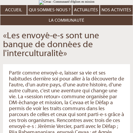
Aller
Outils
au
personnels
contenu.
ACCUEIL
QUI SOMMES-NOUS ?
ACTUALITÉS
NOS ACTIVITÉS
|
Aller
à
LA COMMUNAUTÉ
la
navigation
«Les envoyé-e-s sont une
banque de données de
l'interculturalité»
Partir comme envoyé-e, laisser sa vie et ses
habitudes derrière soi pour aller à la découverte de
l'autre, d'un autre pays, d'une autre histoire, d'une
autre culture, c'est une aventure qui change une
vie. La «session retour» commune organisée par
DM-échange et mission, la Cevaa et le Défap a
permis de voir les traits communs dans les
parcours de celles et ceux qui sont parti-e-s grâce à
ces trois organismes. Rencontres avec trois de ces
envoyé-e-s : Jérémie Vercier, parti avec le Défap ;
Rija Rabemananjara, envoyé Cevaa ; et Agnès