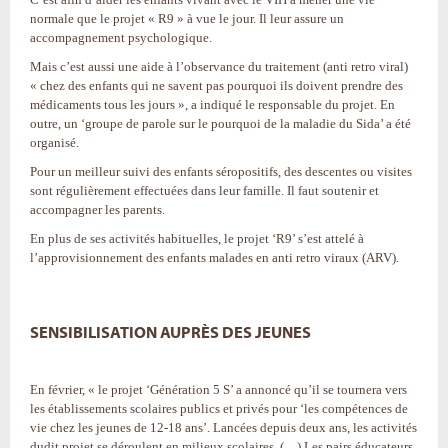
normale que le projet « R9 » à vue le jour. Il leur assure un
accompagnement psychologique.
Mais c’est aussi une aide à l’observance du traitement (anti retro viral)
« chez des enfants qui ne savent pas pourquoi ils doivent prendre des
médicaments tous les jours », a indiqué le responsable du projet. En
outre, un ‘groupe de parole sur le pourquoi de la maladie du Sida’ a été
organisé.
Pour un meilleur suivi des enfants séropositifs, des descentes ou visites
sont régulièrement effectuées dans leur famille. Il faut soutenir et
accompagner les parents.
En plus de ses activités habituelles, le projet ‘R9’ s’est attelé à
l’approvisionnement des enfants malades en anti retro viraux (ARV).
SENSIBILISATION AUPRÈS DES JEUNES
En février, « le projet ‘Génération 5 S’ a annoncé qu’il se tournera vers
les établissements scolaires publics et privés pour ‘les compétences de
vie chez les jeunes de 12-18 ans’. Lancées depuis deux ans, les activités
dudit projet se déroulent en milieux scolaires. (…) Les pairs éducateurs