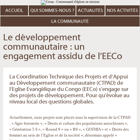
Aller
Outils
au
personnels
contenu.
ACCUEIL
QUI SOMMES-NOUS ?
ACTUALITÉS
NOS ACTIVITÉS
|
Aller
à
LA COMMUNAUTÉ
la
navigation
Le développement
communautaire : un
engagement assidu de l’EECo
La Coordination Technique des Projets et d’Appui
au Développement communautaire (CTPAD) de
l’Eglise Evangélique du Congo (EECo) s’engage sur
des projets de développement. Pour qu’évolue au
niveau local des questions globales.
Actuellement, onze projets sont placés sous la supervision de la CTPAD
: « Agro foresterie », « Droits et culture des populations autochtones »,
« Génération 5 S », « Round 9 » ou « R9 », « GOTHIA » et « Droits des
femmes au sein de l’Eglise et de la société », désormais appelé «