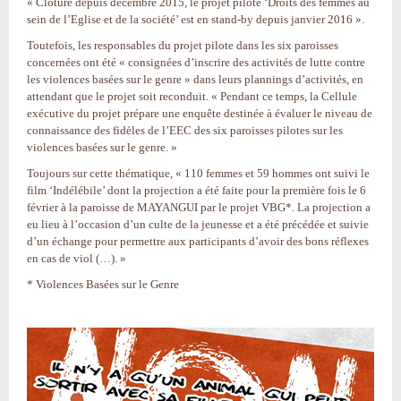
« Clôturé depuis décembre 2015, le projet pilote ‘Droits des femmes au
sein de l’Eglise et de la société’ est en stand-by depuis janvier 2016 ».
Toutefois, les responsables du projet pilote dans les six paroisses
concernées ont été « consignées d’inscrire des activités de lutte contre
les violences basées sur le genre » dans leurs plannings d’activités, en
attendant que le projet soit reconduit. « Pendant ce temps, la Cellule
exécutive du projet prépare une enquête destinée à évaluer le niveau de
connaissance des fidèles de l’EEC des six paroisses pilotes sur les
violences basées sur le genre. »
Toujours sur cette thématique, « 110 femmes et 59 hommes ont suivi le
film ‘Indélébile’ dont la projection a été faite pour la première fois le 6
février à la paroisse de MAYANGUI par le projet VBG*. La projection a
eu lieu à l’occasion d’un culte de la jeunesse et a été précédée et suivie
d’un échange pour permettre aux participants d’avoir des bons réflexes
en cas de viol (…). »
* Violences Basées sur le Genre