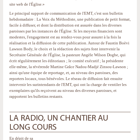
site web de l'Église.»
Le principal support de communication de l'EMT, c'est son bulletin
hebdomadaire : La Voix du Méthodiste, une publication de petit format,
facile à diffuser, et dont la distribution est assurée dans les diverses
paroisses par les instances de l'Église. Si les moyens financiers sont
modestes, l'engagement est au rendez-vous pour assurer à la fois la
réalisation et la diffusion de cette publication. Autour de Faustin Boèvi
Lawson Body, le choix et la rédaction des sujets font intervenir la
Secrétaire Générale de l'Église, la pasteure Angèle Wilson Dogbe, qui
écrit régulièrement les éditoriaux ; le comité exécutif ; la présidente
elle-même, la révérende Martine Grâce Nadou-Madjé Zinsou-Lawson ;
ainsi qu'une équipe de reportage, et, au niveau des paroisses, des
reporters locaux, tous bénévoles. Le réseau de diffusion fait ensuite
intervenir les surintendants de l'EMT, qui ont la charge de ventiler les
exemplaires qu'ils reçoivent au niveau des diverses paroisses, et
rapportent les bulletins restants.
LA RADIO, UN CHANTIER AU
LONG COURS
En dépit de sa