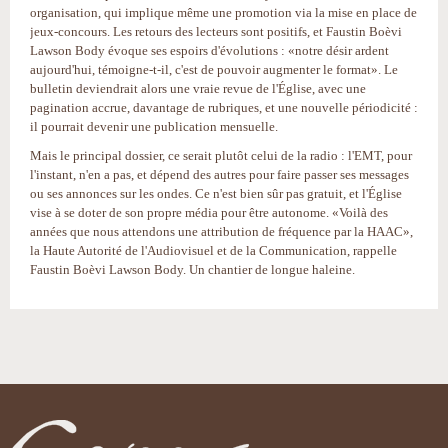
organisation, qui implique même une promotion via la mise en place de
jeux-concours. Les retours des lecteurs sont positifs, et Faustin Boèvi
Lawson Body évoque ses espoirs d'évolutions : «notre désir ardent
aujourd'hui, témoigne-t-il, c'est de pouvoir augmenter le format». Le
bulletin deviendrait alors une vraie revue de l'Église, avec une
pagination accrue, davantage de rubriques, et une nouvelle périodicité :
il pourrait devenir une publication mensuelle.
Mais le principal dossier, ce serait plutôt celui de la radio : l'EMT, pour
l'instant, n'en a pas, et dépend des autres pour faire passer ses messages
ou ses annonces sur les ondes. Ce n'est bien sûr pas gratuit, et l'Église
vise à se doter de son propre média pour être autonome. «Voilà des
années que nous attendons une attribution de fréquence par la HAAC»,
la Haute Autorité de l'Audiovisuel et de la Communication, rappelle
Faustin Boèvi Lawson Body. Un chantier de longue haleine.
Actions
sur
le
document