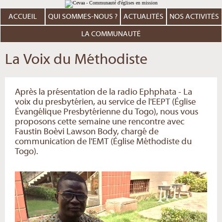
Aller
Outils
au
personnels
contenu.
ACCUEIL
QUI SOMMES-NOUS ?
ACTUALITÉS
NOS ACTIVITÉS
|
Aller
à
LA COMMUNAUTÉ
la
navigation
La Voix du Méthodiste
Après la présentation de la radio Ephphata - La
voix du presbytérien, au service de l'EEPT (Église
Évangélique Presbytérienne du Togo), nous vous
proposons cette semaine une rencontre avec
Faustin Boèvi Lawson Body, chargé de
communication de l'EMT (Église Méthodiste du
Togo).