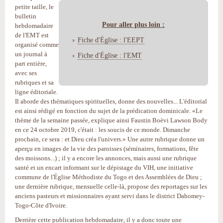
petite taille, le
bulletin
Pour aller plus loin :
hebdomadaire
de l'EMT est
Fiche d'Église : l'EEPT
organisé comme
un journal à
Fiche d'Église : l'EMT
part entière,
avec ses
rubriques et sa
ligne éditoriale.
Il aborde des thématiques spirituelles, donne des nouvelles... L'éditorial
est ainsi rédigé en fonction du sujet de la prédication dominicale. «Le
thème de la semaine passée, explique ainsi Faustin Boèvi Lawson Body
en ce 24 octobre 2019, c'était : les soucis de ce monde. Dimanche
prochain, ce sera : et Dieu créa l'univers.» Une autre rubrique donne un
aperçu en images de la vie des paroisses (séminaires, formations, fête
des moissons...) ; il y a encore les annonces, mais aussi une rubrique
santé et un encart informant sur le dépistage du VIH, une initiative
commune de l'Église Méthodiste du Togo et des Assemblées de Dieu ;
une dernière rubrique, mensuelle celle-là, propose des reportages sur les
anciens pasteurs et missionnaires ayant servi dans le district Dahomey-
Togo-Côte d'Ivoire.
Derrière cette publication hebdomadaire, il y a donc toute une