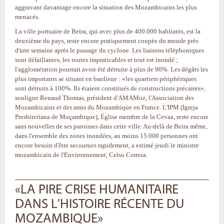
aggravant davantage encore la situation des Mozambicains les plus
menacés.
La ville portuaire de Beira, qui avec plus de 400.000 habitants, est la
deuxième du pays, reste encore pratiquement coupée du monde près
d'une semaine après le passage du cyclone. Les liaisons téléphoniques
sont défaillantes, les routes impraticables et tout est inondé ;
l'agglomération pourrait avoir été détruite à plus de 90%. Les dégâts les
plus importants se situant en banlieue : «les quartiers périphériques
sont détruits à 100%. Ils étaient constitués de constructions précaires»,
souligne Renaud Thomas, président d'AMAMoz, l'Association des
Mozambicains et des amis du Mozambique en France. L'IPM (Igreja
Presbiteriana de Moçambique), Église membre de la Cevaa, reste encore
sans nouvelles de ses paroisses dans cette ville. Au-delà de Beira même,
dans l'ensemble des zones inondées, au moins 15.000 personnes ont
encore besoin d'être secourues rapidement, a estimé jeudi le ministre
mozambicain de l'Environnement, Celso Correia.
«LA PIRE CRISE HUMANITAIRE
DANS L'HISTOIRE RÉCENTE DU
MOZAMBIQUE»