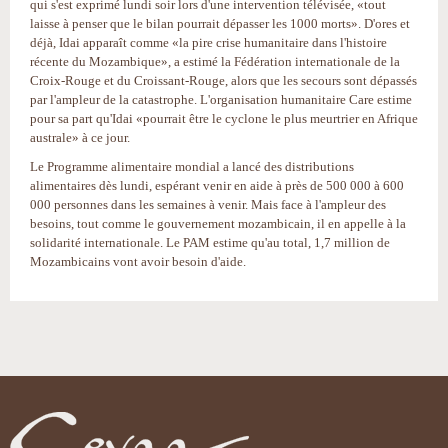
qui s'est exprimé lundi soir lors d'une intervention télévisée, «tout
laisse à penser que le bilan pourrait dépasser les 1000 morts». D'ores et
déjà, Idai apparaît comme «la pire crise humanitaire dans l'histoire
récente du Mozambique», a estimé la Fédération internationale de la
Croix-Rouge et du Croissant-Rouge, alors que les secours sont dépassés
par l'ampleur de la catastrophe. L'organisation humanitaire Care estime
pour sa part qu'Idai «pourrait être le cyclone le plus meurtrier en Afrique
australe» à ce jour.
Le Programme alimentaire mondial a lancé des distributions
alimentaires dès lundi, espérant venir en aide à près de 500 000 à 600
000 personnes dans les semaines à venir. Mais face à l'ampleur des
besoins, tout comme le gouvernement mozambicain, il en appelle à la
solidarité internationale. Le PAM estime qu'au total, 1,7 million de
Mozambicains vont avoir besoin d'aide.
Actions
sur
le
document