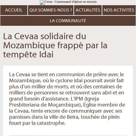
Aller
Outils
au
personnels
contenu.
ACCUEIL
QUI SOMMES-NOUS ?
ACTUALITÉS
NOS ACTIVITÉS
|
Aller
à
LA COMMUNAUTÉ
la
navigation
La Cevaa solidaire du
Mozambique frappé par la
tempête Idai
La Cevaa se tient en communion de prière avec le
Mozambique, où le cyclone Idai pourrait avoir fait
plus d'un millier de morts, et où des centaines de
milliers de personnes se retrouvent sans abri et en
grand besoin d'assistance. L'IPM (Igreja
Presbiteriana de Moçambique), Église membre de
la Cevaa, tente encore de communiquer avec ses
paroisses dans la ville de Beira, touchée de plein
fouet par la catastrophe.