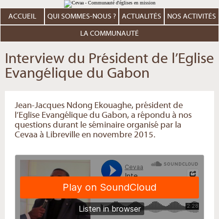
Aller
Outils
au
personnels
contenu.
ACCUEIL
QUI SOMMES-NOUS ?
ACTUALITÉS
NOS ACTIVITÉS
|
Aller
à
LA COMMUNAUTÉ
la
navigation
Interview du Président de l’Eglise
Evangélique du Gabon
Jean-Jacques Ndong Ekouaghe, président de
l’Eglise Evangélique du Gabon, a répondu à nos
questions durant le séminaire organisé par la
Cevaa à Libreville en novembre 2015.