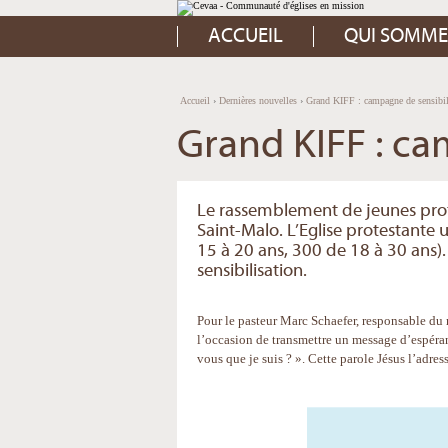
Aller
Outils
au
personnels
contenu.
ACCUEIL
QUI SOMME
|
Aller
à
la
navigation
Accueil
›
Dernières nouvelles
›
Grand KIFF : campagne de sensibil
Grand KIFF : ca
Le rassemblement de jeunes prote
Saint-Malo. L’Eglise protestante 
15 à 20 ans, 300 de 18 à 30 ans
sensibilisation.
Pour le pasteur Marc Schaefer, responsable du
l’occasion de transmettre un message d’espéran
vous que je suis ? ». Cette parole Jésus l’adres