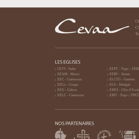
C
CS
Te
LES EGLISES
CEVI - Italie
EEPT - Togo
EERF
EEAM - Maroc
EERV - Suisse
EEC - Cameroun
ELCTG - Gambie
EECo - Congo
ELS - Sénégal
EEG - Gabon
EMCI - Côte d’Ivoi
EELC - Cameroun
EMT - Togo
EPCG
NOS PARTENAIRES