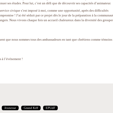
nuer ses études. Pour lui, c’est un défi que de découvrir ses capacités d’animateur.
service civique s’est imposé à moi, comme une opportunité, après des difficultés
ompromise ! J’ai été séduit par ce projet dès le jour de la préparation à la communau
angers. Nous vivons chaque fois un accueil chaleureux dans la diversité des groupes
disent que nous sommes tous des ambassadeurs en tant que chrétiens comme témoins
!
s à l’événement !
Jeunesse
Grand Kiff
EPUdF