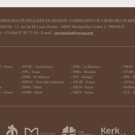
OMMUNAUTÉ D'ÉGLISES EN MISSION - COMMUNITY OF CHURCHES IN MIS
49530 - 13, rue du Dr Louis Perrier - 34961 Montpellier Cedex 2 - FRANCE
l. +33 (0)4 67 80 73 29 - E-mail :
secretariat@cevaa.org
 - Suisse
EPCRC - Centrafrique
EPRe - La Réunion
FJKM -
EPG - Suisse
EPRw - Rwanda
IEVRP -
EPIM - Ile Maurice
EPS - Sénégal
IPM - 
EPKNC - Nouvelle-Calédonie
EPUdF - France
LECSA 
re
EPMa - Tahiti
EREN - Suisse
RefBeJu
 - Ghana
EPMB - Bénin
EREV - Suisse
UCZ - 