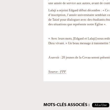
une année de service aux autres, avant de conti
Lalaji a rejoint Edgard début décembre : « Ce 
d’inscription, l’année universitaire semblait c
de Taizé pour dialoguer avec des étudiants étr
des situations que représente notre Eglise ».
« Avec leurs mots, [Edgard et Lalaji] nous re
Dieu vivant. » Un beau message à transmettre 
A savoir : 20 jeunes de la Cevaa seront présent
Source :
FPF
Actions
sur
le
document
MOTS-CLÉS ASSOCIÉS :
A La Une