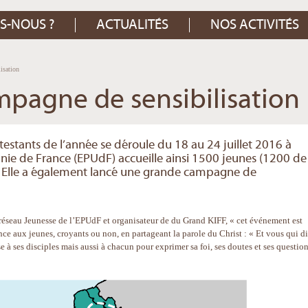
S-NOUS ?
ACTUALITÉS
NOS ACTIVITÉS
isation
mpagne de sensibilisation
stants de l’année se déroule du 18 au 24 juillet 2016 à
unie de France (EPUdF) accueille ainsi 1500 jeunes (1200 de
). Elle a également lancé une grande campagne de
 réseau Jeunesse de l’EPUdF et organisateur de du Grand KIFF, « cet événement est
ce aux jeunes, croyants ou non, en partageant la parole du Christ : « Et vous qui di
se à ses disciples mais aussi à chacun pour exprimer sa foi, ses doutes et ses question