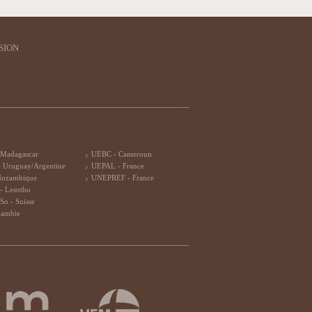
SION
 Madagascar
UEBC - Cameroun
 Uruguay/Argentine
UEPAL - France
Mozambique
UNEPREF - France
- Lesotho
So - Suisse
Zambie