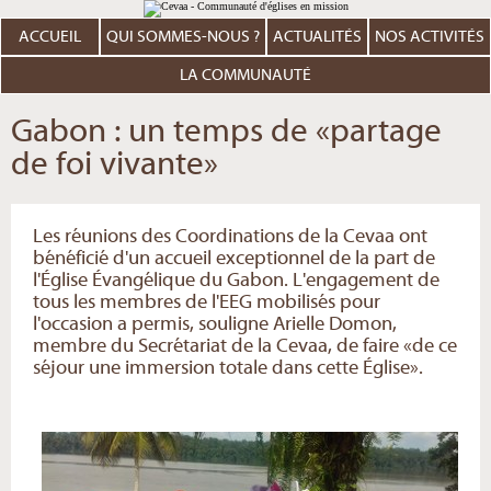
Aller
Outils
au
personnels
contenu.
ACCUEIL
QUI SOMMES-NOUS ?
ACTUALITÉS
NOS ACTIVITÉS
|
Aller
à
LA COMMUNAUTÉ
la
navigation
Gabon : un temps de «partage
de foi vivante»
Les réunions des Coordinations de la Cevaa ont
bénéficié d'un accueil exceptionnel de la part de
l'Église Évangélique du Gabon. L'engagement de
tous les membres de l'EEG mobilisés pour
l'occasion a permis, souligne Arielle Domon,
membre du Secrétariat de la Cevaa, de faire «de ce
séjour une immersion totale dans cette Église».