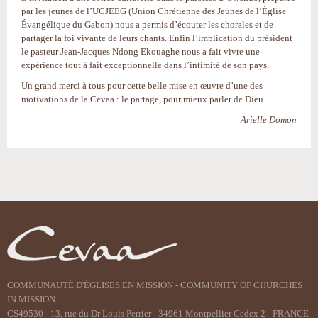
par les jeunes de l’UCJEEG (Union Chrétienne des Jeunes de l’Église
Évangélique du Gabon) nous a permis d’écouter les chorales et de
partager la foi vivante de leurs chants. Enfin l’implication du président
le pasteur Jean-Jacques Ndong Ekouaghe nous a fait vivre une
expérience tout à fait exceptionnelle dans l’intimité de son pays.
Un grand merci à tous pour cette belle mise en œuvre d’une des
motivations de la Cevaa : le partage, pour mieux parler de Dieu.
Arielle Domon
Actions
sur
le
document
COMMUNAUTÉ D'ÉGLISES EN MISSION - COMMUNITY OF CHURCHES
IN MISSION
CS49530 - 13, rue du Dr Louis Perrier - 34961 Montpellier Cedex 2 - FRANCE