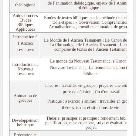
de l’animation théologique, enjeux de l’Animation
théologique
théologique…
Animation des
Etudes de textes bibliques par la méthode de lecture 
Etudes
trois étapes : « Observation, Compréhension,
Bibliques
Actualisation » ; travail en animation de groupes.
Appliquées
Introduction à
Le Monde de l’Ancien Testament ; Le Canon de l’AT
l’Ancien
La Chronologie de l’Ancien Testament ; Lecture
comparée de textes de l’Ancien Testament.
Testament
Le monde du Nouveau Testament ; le Canon du
Introduction au
Nouveau Testament ; La femme dans la société
Nouveau
Testament
biblique.
Théorie : travailler en groupe ; préparer une rencontr
; prise de décision ; fin d'un travail.
Animation de
groupes
Pratique : s'exercer à animer ; travailler en groupes
thèmes, textes et situations de vie.
Théorie, principes et pratique ; fondement biblique 
Développement
planification, mise en œuvre, suivi et évaluation d’u
holistique
projet.
Prévention et