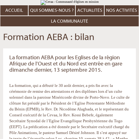
Aller
Outils
au
personnels
contenu.
ACCUEIL
QUI SOMMES-NOUS ?
ACTUALITÉS
NOS ACTIVITÉS
|
Aller
à
LA COMMUNAUTÉ
la
navigation
Formation AEBA : bilan
La formation AEBA pour les Eglises de la région
Afrique de l’Ouest et du Nord est entrée en gare
dimanche dernier, 13 septembre 2015.
La formation, qui a débuté le 30 août dernier, a pris fin avec la
cérémonie de remise des attestations et des diplômes lors d’un culte
solennel dans la paroisse Miséricorde divine de Porto-Novo. Le culte de
clôture fut présidé par le Président de l’Eglise Protestante Méthodiste
du Bénin (EPMB), le Rev. Dr. Nicodème Alagbada, et le représentant du
Conseil exécutif de la Cevaa, le Rev. Kossi Bebefe, également
Secrétaire Synodal de l’Eglise Evangélique Presbytérienne du Togo
(EEPT). La prédication a été donnée par le Secrétaire exécutif chargé du
Pôle Animations, le pasteur Samuel Désiré Johnson. Il s’est appuyé sur
le texte de l’évangile selon Luc, chapitre 10, versets 38 à 42 : « Marthe