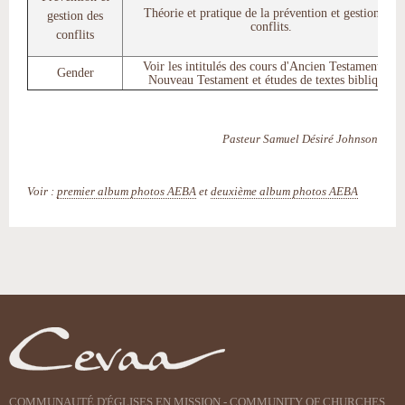
Théorie et pratique de la prévention et gestion des
gestion des
conflits.
conflits
Voir les intitulés des cours d'Ancien Testament, de
Gender
Nouveau Testament et études de textes bibliques
Pasteur Samuel Désiré Johnson
Voir :
premier album photos AEBA
et
deuxième album photos AEBA
Actions
sur
le
document
COMMUNAUTÉ D'ÉGLISES EN MISSION - COMMUNITY OF CHURCHES