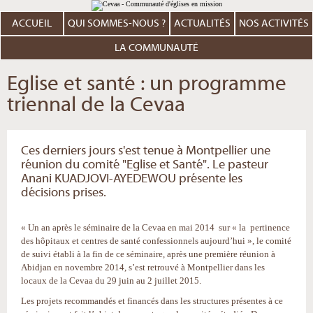
Aller
Outils
au
personnels
contenu.
ACCUEIL
QUI SOMMES-NOUS ?
ACTUALITÉS
NOS ACTIVITÉS
|
Aller
à
LA COMMUNAUTÉ
la
navigation
Eglise et santé : un programme
triennal de la Cevaa
Ces derniers jours s'est tenue à Montpellier une
réunion du comité "Eglise et Santé". Le pasteur
Anani KUADJOVI-AYEDEWOU présente les
décisions prises.
« Un an après le séminaire de la Cevaa en mai 2014 sur « la pertinence
des hôpitaux et centres de santé confessionnels aujourd’hui », le comité
de suivi établi à la fin de ce séminaire, après une première réunion à
Abidjan en novembre 2014, s’est retrouvé à Montpellier dans les
locaux de la Cevaa du 29 juin au 2 juillet 2015.
Les projets recommandés et financés dans les structures présentes à ce