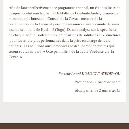
Afin de lancer effectivement ce programme triennal, un état des lieux de
chaque hôpital sera fait par le Dr Mathilde Guidimti-Andet, chargée de
mission par le bureau du Conseil de la Cevaa, membre de la
coordination de la Cevaa et personne ressource dans le comité de suivi
issu du séminaire de Kpalimé (Togo). De son analyse sur la spécificité
de chaque hôpital sortiront des propositions de solutions aux structures
pour les rendre plus performantes dans la prise en charge de leurs
patients. Les solutions ainsi proposées se déclineront en projets qui
seront soutenus par l’ « Otto per mille » de la Table Vaudoise via la
Cevaa. »
Pasteur Anani KUADJOVI-AYEDEWOU
Président du Comité de santé
Montpellier, le 2 juillet 2015
Actions
sur
le
document