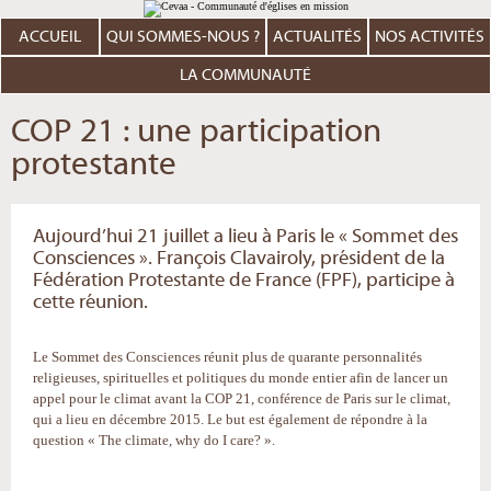
Aller
Outils
au
personnels
contenu.
ACCUEIL
QUI SOMMES-NOUS ?
ACTUALITÉS
NOS ACTIVITÉS
|
Aller
à
LA COMMUNAUTÉ
la
navigation
COP 21 : une participation
protestante
Aujourd’hui 21 juillet a lieu à Paris le « Sommet des
Consciences ». François Clavairoly, président de la
Fédération Protestante de France (FPF), participe à
cette réunion.
Le Sommet des Consciences réunit plus de quarante personnalités
religieuses, spirituelles et politiques du monde entier afin de lancer un
appel pour le climat avant la COP 21, conférence de Paris sur le climat,
qui a lieu en décembre 2015. Le but est également de répondre à la
question « The climate, why do I care? ».