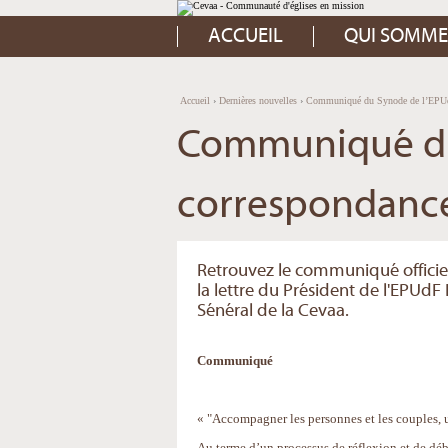
Aller
Outils
au
personnels
contenu.
ACCUEIL
QUI SOMME
|
Aller
à
la
navigation
Accueil
›
Dernières nouvelles
›
Communiqué du Synode de l’EPUd
Communiqué du
correspondanc
Retrouvez le communiqué officiel 
la lettre du Président de l'EPUd
Sénéral de la Cevaa.
Communiqué
« "Accompagner les personnes et les couples, 
Au terme d’un processus de réflexion et de déb