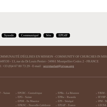
Synode
Communiqué
Sète
EPUdF
OMMUNAUTÉ D'ÉGLISES EN MISSION - COMMUNITY OF CHURCHES IN MIS
49530 - 13, rue du Dr Louis Perrier - 34961 Montpellier Cedex 2 - FRANCE
l. +33 (0)4 67 80 73 29 - E-mail :
secretariat@cevaa.org
 - Suisse
EPCRC - Centrafrique
EPRe - La Réunion
FJKM -
EPG - Suisse
EPRw - Rwanda
IEVRP -
EPIM - Ile Maurice
EPS - Sénégal
IPM - 
EPKNC - Nouvelle-Calédonie
EPUdF - France
LECSA 