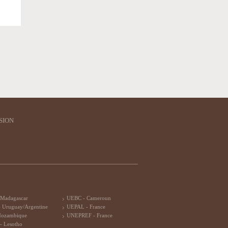
SION
 Madagascar
UEBC - Cameroun
 Uruguay/Argentine
UEPAL - France
Mozambique
UNEPREF - France
- Lesotho