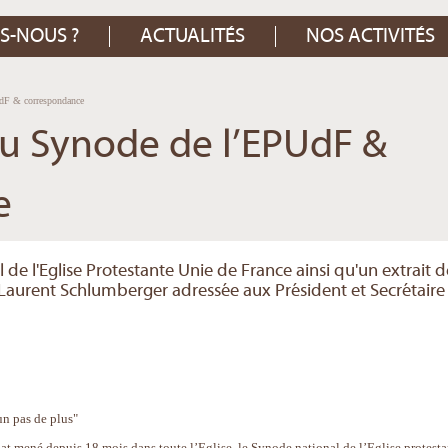
S-NOUS ?
ACTUALITÉS
NOS ACTIVITÉS
F & correspondance
 Synode de l’EPUdF &
e
de l'Eglise Protestante Unie de France ainsi qu'un extrait d
F Laurent Schlumberger adressée aux Président et Secrétaire
un pas de plus"
at mené depuis 18 mois dans toute l’Eglise, le Synode national de l’Eglise protesta