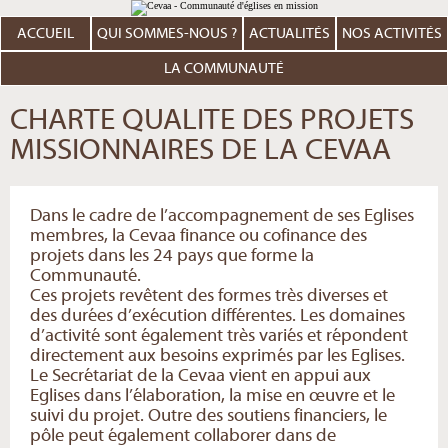
Aller
Outils
au
personnels
contenu.
ACCUEIL
QUI SOMMES-NOUS ?
ACTUALITÉS
NOS ACTIVITÉS
|
Aller
à
LA COMMUNAUTÉ
la
navigation
CHARTE QUALITE DES PROJETS
MISSIONNAIRES DE LA CEVAA
Dans le cadre de l’accompagnement de ses Eglises
membres, la Cevaa finance ou cofinance des
projets dans les 24 pays que forme la
Communauté.
Ces projets revêtent des formes très diverses et
des durées d’exécution différentes. Les domaines
d’activité sont également très variés et répondent
directement aux besoins exprimés par les Eglises.
Le Secrétariat de la Cevaa vient en appui aux
Eglises dans l’élaboration, la mise en œuvre et le
suivi du projet. Outre des soutiens financiers, le
pôle peut également collaborer dans de