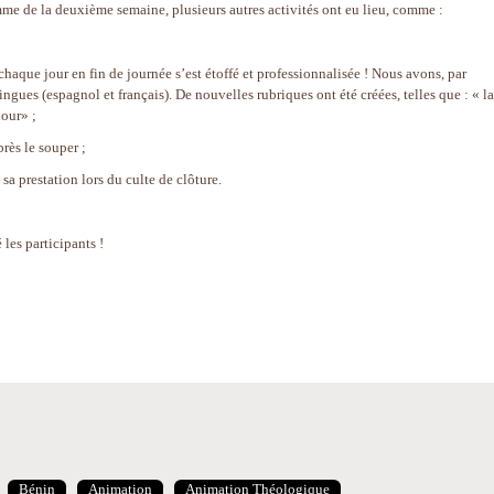
mme de la deuxième semaine, plusieurs autres activités ont eu lieu, comme :
chaque jour en fin de journée s’est étoffé et professionnalisée ! Nous avons, par
ngues (espagnol et français). De nouvelles rubriques ont été créées, telles que : « la
jour» ;
près le souper ;
sa prestation lors du culte de clôture.
les participants !
Bénin
Animation
Animation Théologique