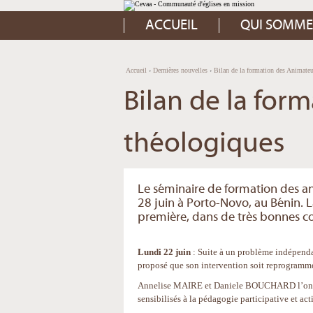
Aller
Outils
au
personnels
contenu.
ACCUEIL
QUI SOMME
|
Aller
à
la
navigation
Accueil
›
Dernières nouvelles
›
Bilan de la formation des Animateu
Bilan de la for
théologiques
Le séminaire de formation des an
28 juin à Porto-Novo, au Bénin.
première, dans de très bonnes co
Lundi 22 juin
: Suite à un problème indépendan
proposé que son intervention soit reprogramm
Annelise MAIRE et Daniele BOUCHARD l’ont rem
sensibilisés à la pédagogie participative et act