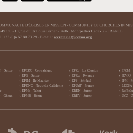
OMMUNAUTÉ D'ÉGLISES EN MISSION - COMMUNITY OF CHURCHES IN MIS
49530 - 13, rue du Dr Louis Perrier - 34961 Montpellier Cedex 2 - FRANCE
l. +33 (0)4 67 80 73 29 - E-mail :
secretariat@cevaa.org
 - Suisse
EPCRC - Centrafrique
EPRe - La Réunion
FJKM -
EPG - Suisse
EPRw - Rwanda
IEVRP -
EPIM - Ile Maurice
EPS - Sénégal
IPM - 
EPKNC - Nouvelle-Calédonie
EPUdF - France
LECSA 
re
EPMa - Tahiti
EREN - Suisse
RefBeJu
 - Ghana
EPMB - Bénin
EREV - Suisse
UCZ - 