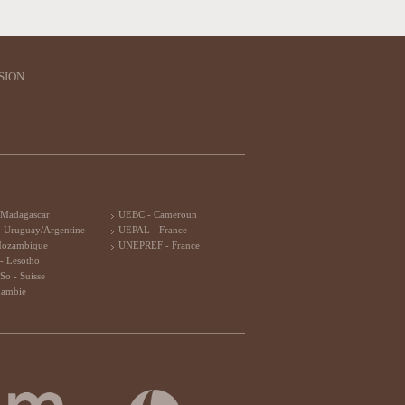
SION
 Madagascar
UEBC - Cameroun
 Uruguay/Argentine
UEPAL - France
Mozambique
UNEPREF - France
- Lesotho
So - Suisse
Zambie