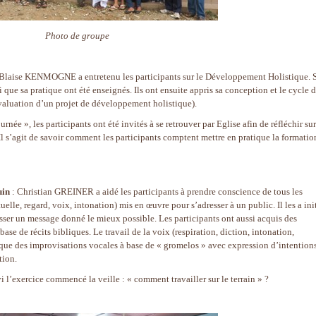
Photo de groupe
 Blaise KENMOGNE a entretenu les participants sur le Développement Holistique. 
que sa pratique ont été enseignés. Ils ont ensuite appris sa conception et le cycle 
 évaluation d’un projet de développement holistique).
urnée », les participants ont été invités à se retrouver par Eglise afin de réfléchir sur
 Il s’agit de savoir comment les participants comptent mettre en pratique la formatio
uin
: Christian GREINER a aidé les participants à prendre conscience de tous les
lle, regard, voix, intonation) mis en œuvre pour s’adresser à un public. Il les a ini
asser un message donné le mieux possible. Les participants ont aussi acquis des
ase de récits bibliques. Le travail de la voix (respiration, diction, intonation,
i que des improvisations vocales à base de « gromelos » avec expression d’intentions
tion.
i l’exercice commencé la veille : « comment travailler sur le terrain » ?