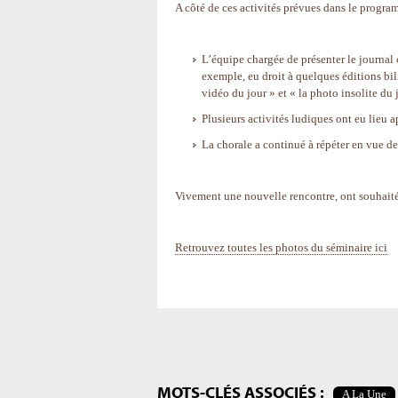
A côté de ces activités prévues dans le progra
L’équipe chargée de présenter le journal 
exemple, eu droit à quelques éditions bili
vidéo du jour » et « la photo insolite du 
Plusieurs activités ludiques ont eu lieu a
La chorale a continué à répéter en vue de 
Vivement une nouvelle rencontre, ont souhaité 
Retrouvez toutes les photos du séminaire ici
Actions
sur
le
document
MOTS-CLÉS ASSOCIÉS :
A La Une