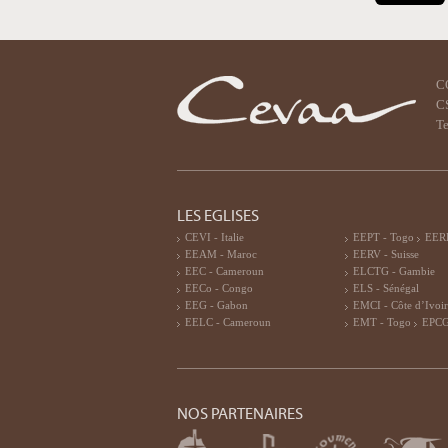
C
CS
Te
LES EGLISES
CEVI - Italie
EEPT - Togo
EERF
EEAM - Maroc
EERV - Suisse
EEC - Cameroun
ELCTG - Gambie
EECo - Congo
ELS - Sénégal
EEG - Gabon
EMCI - Côte d’Ivoi
EELC - Cameroun
EMT - Togo
EPCG
NOS PARTENAIRES