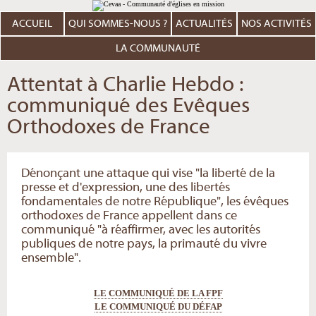
Aller
Outils
au
personnels
contenu.
ACCUEIL
QUI SOMMES-NOUS ?
ACTUALITÉS
NOS ACTIVITÉS
|
Aller
à
LA COMMUNAUTÉ
la
navigation
Attentat à Charlie Hebdo :
communiqué des Evêques
Orthodoxes de France
Dénonçant une attaque qui vise "la liberté de la
presse et d'expression, une des libertés
fondamentales de notre République", les évêques
orthodoxes de France appellent dans ce
communiqué "à réaffirmer, avec les autorités
publiques de notre pays, la primauté du vivre
ensemble".
LE COMMUNIQUÉ DE LA FPF
LE COMMUNIQUÉ DU DÉFAP