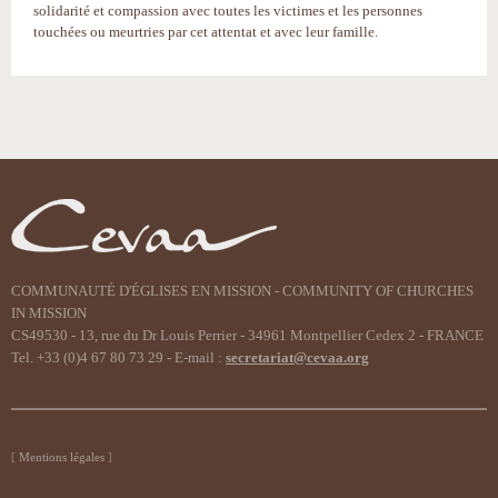
solidarité et compassion avec toutes les victimes et les personnes
touchées ou meurtries par cet attentat et avec leur famille.
Actions
sur
le
document
COMMUNAUTÉ D'ÉGLISES EN MISSION - COMMUNITY OF CHURCHES
IN MISSION
CS49530 - 13, rue du Dr Louis Perrier - 34961 Montpellier Cedex 2 - FRANCE
Tel. +33 (0)4 67 80 73 29 - E-mail :
secretariat@cevaa.org
Mentions légales