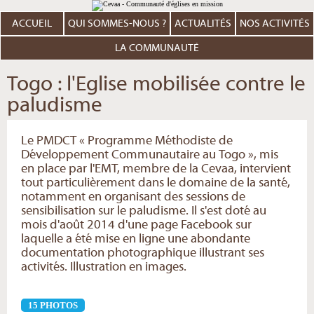
Aller
Outils
au
personnels
contenu.
ACCUEIL
QUI SOMMES-NOUS ?
ACTUALITÉS
NOS ACTIVITÉS
|
Aller
à
LA COMMUNAUTÉ
la
navigation
Togo : l'Eglise mobilisée contre le
paludisme
Le PMDCT « Programme Méthodiste de
Développement Communautaire au Togo », mis
en place par l'EMT, membre de la Cevaa, intervient
tout particulièrement dans le domaine de la santé,
notamment en organisant des sessions de
sensibilisation sur le paludisme. Il s'est doté au
mois d'août 2014 d'une page Facebook sur
laquelle a été mise en ligne une abondante
documentation photographique illustrant ses
activités. Illustration en images.
15 PHOTOS