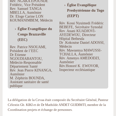
Rev. NGAKA EPOUNDE
Frédéric, Vice Président
Église Evangélique
Rev. Samuel TANGA
Presbytérienne du Togo
MBELLA, Aumônier
(EEPT)
Dr. Eloge Carine LON
KOUMANIMBEM, Médecin
Rév. Kossi Nyuimedi Frédéric
BEBEFE, Secrétaire Synodal
Église Evangélique du
Rev. Anani KUADJOVI-
Congo Brazzaville
AYEDEWOU, Directeur
Hôpital Bethesda
(EEC)
Dr .Kokoutse Daniel ADOSSI,
Médecin
Rev. Patrice NSOUAMI,
Rév. Mawuenya MAWUSSI-
Président de l’EEC
TCHALLA, Aumônier
Dr Etienne
Rév. Amenyo AMEDODZI,
NGOUDIABANTOU,
Aumônier
Médecin-Responsable
Rév.Honoré K. EWOVOR,
Département Santé
Inspecteur ecclésiastique
Rév. Jean Pierre KINANGA,
Aumônier
M. Zéphirin BOUNDA,
Assistant sanitaire de santé
publique
La délégation de la Cevaa était composée du Secrétaire Général, Pasteur
Célestin Gb. KIKI et de Dr Mathilde ANDET GUIDIMTI, membre de la
Coordination projets et échange de personnes.