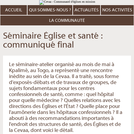
Aller
Outils
au
personnels
contenu.
ACCUEIL
QUI SOMMES-NOUS ?
ACTUALITÉS
NOS ACTIVITÉS
|
Aller
à
LA COMMUNAUTÉ
la
navigation
Séminaire Église et santé :
communiqué final
Le séminaire-atelier organisé au mois de mai à
Kpalimé, au Togo, a représenté une rencontre
inédite au sein de la Cevaa. Il a traité, sous forme
d'exposés-débats et de travaux de groupes, de
sujets fondamentaux pour les centres
confessionnels de santé, comme : quel hôpital
pour quelle médecine ? Quelles relations avec les
directions des Églises et l'État ? Quelle place pour
l'aumônerie dans les hôpitaux confessionnels ? Il a
abouti à des recommandations importantes à
l'endroit des structures de santé, des Églises et de
la Cevaa, dont voici le détail.