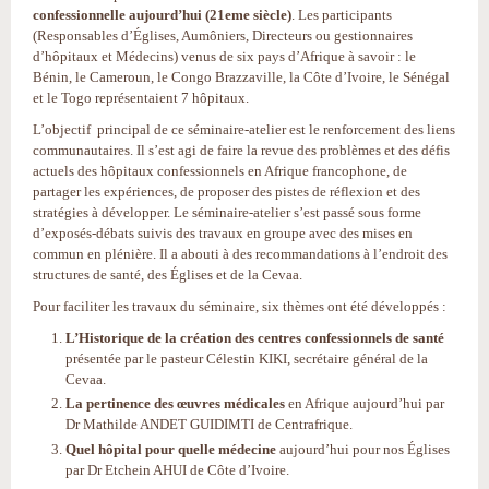
confessionnelle aujourd’hui (21eme siècle)
. Les participants
(Responsables d’Églises, Aumôniers, Directeurs ou gestionnaires
d’hôpitaux et Médecins) venus de six pays d’Afrique à savoir : le
Bénin, le Cameroun, le Congo Brazzaville, la Côte d’Ivoire, le Sénégal
et le Togo représentaient 7 hôpitaux.
L’objectif principal de ce séminaire-atelier est le renforcement des liens
communautaires. Il s’est agi de faire la revue des problèmes et des défis
actuels des hôpitaux confessionnels en Afrique francophone, de
partager les expériences, de proposer des pistes de réflexion et des
stratégies à développer. Le séminaire-atelier s’est passé sous forme
d’exposés-débats suivis des travaux en groupe avec des mises en
commun en plénière. Il a abouti à des recommandations à l’endroit des
structures de santé, des Églises et de la Cevaa.
Pour faciliter les travaux du séminaire, six thèmes ont été développés :
L’Historique de la création des centres confessionnels de santé
présentée par le pasteur Célestin KIKI, secrétaire général de la
Cevaa.
La pertinence des œuvres médicales
en Afrique aujourd’hui par
Dr Mathilde ANDET GUIDIMTI de Centrafrique.
Quel hôpital pour quelle médecine
aujourd’hui pour nos Églises
par Dr Etchein AHUI de Côte d’Ivoire.