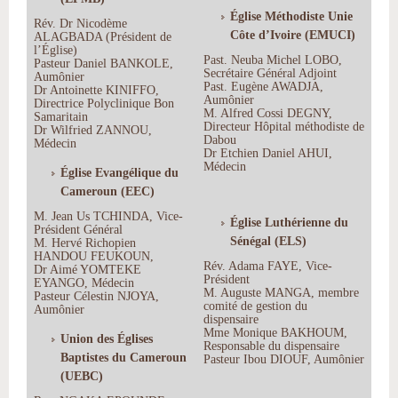
Église Méthodiste Unie
Rév. Dr Nicodème
Côte d’Ivoire (EMUCI)
ALAGBADA (Président de
l’Église)
Past. Neuba Michel LOBO,
Pasteur Daniel BANKOLE,
Secrétaire Général Adjoint
Aumônier
Past. Eugène AWADJA,
Dr Antoinette KINIFFO,
Aumônier
Directrice Polyclinique Bon
M. Alfred Cossi DEGNY,
Samaritain
Directeur Hôpital méthodiste de
Dr Wilfried ZANNOU,
Dabou
Médecin
Dr Etchien Daniel AHUI,
Médecin
Église Evangélique du
Cameroun (EEC)
M. Jean Us TCHINDA, Vice-
Église Luthérienne du
Président Général
Sénégal (ELS)
M. Hervé Richopien
HANDOU FEUKOUN,
Rév. Adama FAYE, Vice-
Dr Aimé YOMTEKE
Président
EYANGO, Médecin
M. Auguste MANGA, membre
Pasteur Célestin NJOYA,
comité de gestion du
Aumônier
dispensaire
Mme Monique BAKHOUM,
Union des Églises
Responsable du dispensaire
Baptistes du Cameroun
Pasteur Ibou DIOUF, Aumônier
(UEBC)