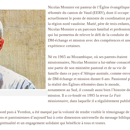
Nicolas Monnier est pasteur de l’Église évangélique
réformée du canton de Vaud (EERV), dont il occupe
actuellement le poste de ministre de coordination p
la région nord vaudoise. Marié, père de trois enfants,
Nicolas Monnier a un parcours familial et professio
qui lui permettra de relever le défi de la conduite de
DM-échange et mission avec des compétences et un
expérience certaines.
Né en 1965 au Mozambique, où ses parents étaient
missionnaires, Nicolas Monnier a lui-même consacr
une partie de son ministère pastoral et de sa vie de
famille dans ce pays d’Afrique australe, comme env
de DM-échange et mission durant 6 ans. Passionné p
la réalité des Églises réformées dans le monde,
notamment au Sud, il connaît aussi bien l’histoire de
mission. Il a co-fondé en 1995 la revue
Le Fait
missionnaire
, dans laquelle il a régulièrement publié
bord puis à Yverdon, a été marqué par la volonté de rendre visible le témoignage de
iens et paroissiennes d’aujourd’hui à cette dimension universelle du message bibliqu
iritualité et un engagement solidaire qui bénéficie à tous et toutes.