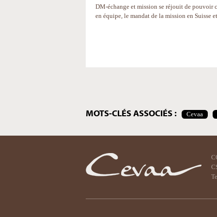
DM-échange et mission se réjouit de pouvoir c
en équipe, le mandat de la mission en Suisse e
Actions
sur
le
document
MOTS-CLÉS ASSOCIÉS :
Cevaa
C
CS
Te