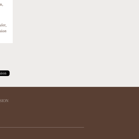
n,
let,
sion
sion
SION