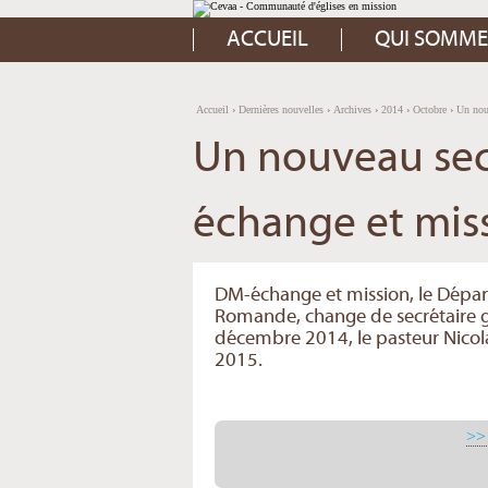
Aller
Outils
au
personnels
contenu.
ACCUEIL
QUI SOMME
|
Aller
à
la
navigation
Accueil
›
Dernières nouvelles
›
Archives
›
2014
›
Octobre
›
Un nou
Un nouveau sec
échange et mis
DM-échange et mission, le Départ
Romande, change de secrétaire gé
décembre 2014, le pasteur Nicolas
2015.
>> 