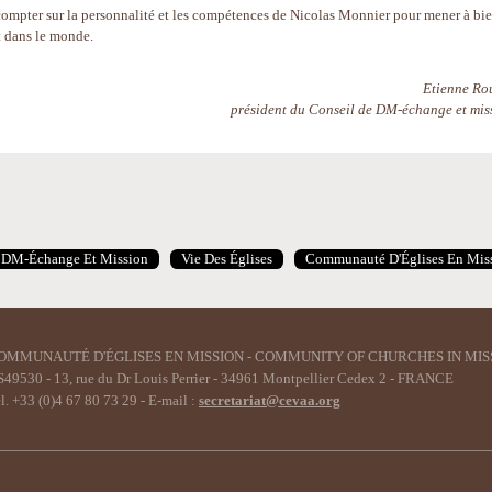
ompter sur la personnalité et les compétences de Nicolas Monnier pour mener à bie
t dans le monde.
Etienne Rou
président du Conseil de DM-échange et mis
DM-Échange Et Mission
Vie Des Églises
Communauté D'Églises En Mis
OMMUNAUTÉ D'ÉGLISES EN MISSION - COMMUNITY OF CHURCHES IN MIS
49530 - 13, rue du Dr Louis Perrier - 34961 Montpellier Cedex 2 - FRANCE
l. +33 (0)4 67 80 73 29 - E-mail :
secretariat@cevaa.org