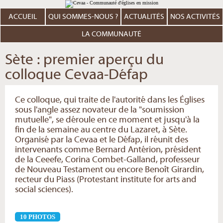
Aller
Outils
au
personnels
contenu.
ACCUEIL
QUI SOMMES-NOUS ?
ACTUALITÉS
NOS ACTIVITÉS
|
Aller
à
LA COMMUNAUTÉ
la
navigation
Sète : premier aperçu du
colloque Cevaa-Défap
Ce colloque, qui traite de l'autorité dans les Églises
sous l'angle assez novateur de la "soumission
mutuelle", se déroule en ce moment et jusqu'à la
fin de la semaine au centre du Lazaret, à Sète.
Organisé par la Cevaa et le Défap, il réunit des
intervenants comme Bernard Antérion, président
de la Ceeefe, Corina Combet-Galland, professeur
de Nouveau Testament ou encore Benoît Girardin,
recteur du Piass (Protestant institute for arts and
social sciences).
10 PHOTOS