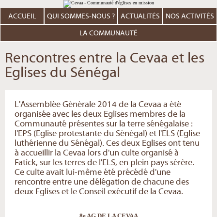
Aller
Outils
au
personnels
contenu.
ACCUEIL
QUI SOMMES-NOUS ?
ACTUALITÉS
NOS ACTIVITÉS
|
Aller
à
LA COMMUNAUTÉ
la
navigation
Rencontres entre la Cevaa et les
Eglises du Sénégal
L'Assemblée Générale 2014 de la Cevaa a été
organisée avec les deux Eglises membres de la
Communauté présentes sur la terre sénégalaise :
l'EPS (Eglise protestante du Sénégal) et l'ELS (Eglise
luthérienne du Sénégal). Ces deux Eglises ont tenu
à accueillir la Cevaa lors d'un culte organisé à
Fatick, sur les terres de l'ELS, en plein pays sérère.
Ce culte avait lui-même été précédé d'une
rencontre entre une délégation de chacune des
deux Eglises et le Conseil exécutif de la Cevaa.
8e AG DE LA CEVAA