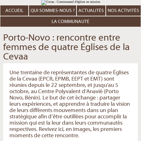
Aller
Outils
au
personnels
contenu.
ACCUEIL
QUI SOMMES-NOUS ?
ACTUALITÉS
NOS ACTIVITÉS
|
Aller
à
LA COMMUNAUTÉ
la
navigation
Porto-Novo : rencontre entre
femmes de quatre Églises de la
Cevaa
Une trentaine de représentantes de quatre Églises
de la Cevaa (EPCR, EPMB, EEPT et EMT) sont
réunies depuis le 22 septembre, et jusqu'au 5
octobre, au Centre Polyvalent d'Anavié (Porto
Novo, Bénin). Le but de cet échange : partager
leurs expériences, et apprendre à traduire la vision
de leurs différents mouvements dans un plan
stratégique afin d’être outillées pour accomplir la
mission qui est la leur dans leurs communautés
respectives. Revivez ici, en images, les premiers
moments de cette rencontre.