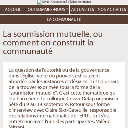
Aller
Outils
au
personnels
contenu.
ACCUEIL
QUI SOMMES-NOUS ?
ACTUALITÉS
NOS ACTIVITÉS
|
Aller
à
LA COMMUNAUTÉ
la
navigation
La soumission mutuelle, ou
comment on construit la
communauté
La question de l'autorité ou de la gouvernance
dans l'Église, voire du pouvoir, est souvent
abordée par les instances ecclésiales. Il est plus rare
de la trouver exprimée sous la forme de la
"soumission mutuelle". C'est cette thématique qui
était au coeur du colloque Cevaa-Defap organisé à
Sète du 9 au 14 septembre. Retour sous forme
d'interview avec Claire Sixt-Gateuille, responsable
des relations internationales de l'EPUF, qui s'est
entretenue avec l'une des participantes, Valérie
Mitrani.