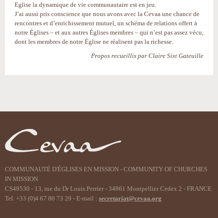
Eglise la dynamique de vie communautaire est en jeu.
J’ai aussi pris conscience que nous avons avec la Cevaa une chance de
rencontres et d’enrichissement mutuel, un schéma de relations offert à
notre Églises – et aux autres Églises membres – qui n’est pas assez vécu,
dont les membres de notre Église ne réalisent pas la richesse.
Propos recueillis par Claire Sixt Gateuille
Actions
sur
le
document
COMMUNAUTÉ D'ÉGLISES EN MISSION - COMMUNITY OF CHURCHES
IN MISSION
CS49530 - 13, rue du Dr Louis Perrier - 34961 Montpellier Cedex 2 - FRANCE
Tel. +33 (0)4 67 80 73 29 - E-mail :
secretariat@cevaa.org