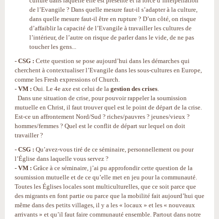
culture dans laquelle elle est présente et la force d’interpellation
de l’Evangile ? Dans quelle mesure faut-il s’adapter à la culture,
dans quelle mesure faut-il être en rupture ? D’un côté, on risque
d’affaiblir la capacité de l’Evangile à travailler les cultures de
l’intérieur, de l’autre on risque de parler dans le vide, de ne pas
toucher les gens...
- CSG :
Cette question se pose aujourd’hui dans les démarches qui
cherchent à contextualiser l’Evangile dans les sous-cultures en Europe,
comme les Fresh expressions of Church.
- VM :
Oui. Le 4e axe est celui de la
gestion des crises
.
Dans une situation de crise, pour pouvoir rappeler la soumission
mutuelle en Christ, il faut trouver quel est le point de départ de la crise.
Est-ce un affrontement Nord/Sud ? riches/pauvres ? jeunes/vieux ?
hommes/femmes ? Quel est le conflit de départ sur lequel on doit
travailler ?
- CSG :
Qu’avez-vous tiré de ce séminaire, personnellement ou pour
l’Église dans laquelle vous servez ?
- VM :
Grâce à ce séminaire, j’ai pu approfondir cette question de la
soumission mutuelle et de ce qu’elle met en jeu pour la communauté.
Toutes les Églises locales sont multiculturelles, que ce soit parce que
des migrants en font partie ou parce que la mobilité fait aujourd’hui que
même dans des petits villages, il y a les « locaux » et les « nouveaux
arrivants » et qu’il faut faire communauté ensemble. Partout dans notre