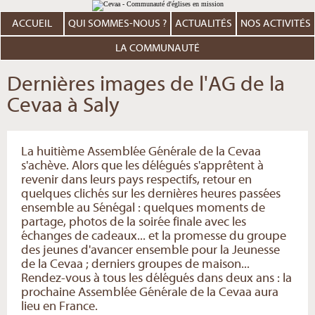
Aller
Outils
au
personnels
contenu.
ACCUEIL
QUI SOMMES-NOUS ?
ACTUALITÉS
NOS ACTIVITÉS
|
Aller
à
LA COMMUNAUTÉ
la
navigation
Dernières images de l'AG de la
Cevaa à Saly
La huitième Assemblée Générale de la Cevaa
s'achève. Alors que les délégués s'apprêtent à
revenir dans leurs pays respectifs, retour en
quelques clichés sur les dernières heures passées
ensemble au Sénégal : quelques moments de
partage, photos de la soirée finale avec les
échanges de cadeaux... et la promesse du groupe
des jeunes d'avancer ensemble pour la Jeunesse
de la Cevaa ; derniers groupes de maison...
Rendez-vous à tous les délégués dans deux ans : la
prochaine Assemblée Générale de la Cevaa aura
lieu en France.