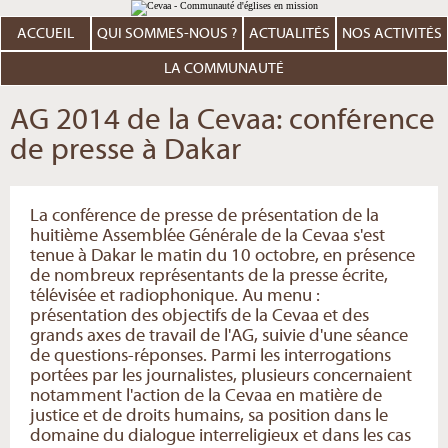
Aller
Outils
au
personnels
contenu.
ACCUEIL
QUI SOMMES-NOUS ?
ACTUALITÉS
NOS ACTIVITÉS
|
Aller
à
LA COMMUNAUTÉ
la
navigation
AG 2014 de la Cevaa: conférence
de presse à Dakar
La conférence de presse de présentation de la
huitième Assemblée Générale de la Cevaa s'est
tenue à Dakar le matin du 10 octobre, en présence
de nombreux représentants de la presse écrite,
télévisée et radiophonique. Au menu :
présentation des objectifs de la Cevaa et des
grands axes de travail de l'AG, suivie d'une séance
de questions-réponses. Parmi les interrogations
portées par les journalistes, plusieurs concernaient
notamment l'action de la Cevaa en matière de
justice et de droits humains, sa position dans le
domaine du dialogue interreligieux et dans les cas