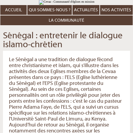
Aller
Outils
au
personnels
contenu.
ACCUEIL
QUI SOMMES-NOUS ?
ACTUALITÉS
NOS ACTIVITÉS
|
Aller
à
LA COMMUNAUTÉ
la
navigation
Sénégal : entretenir le dialogue
islamo-chrétien
Le Sénégal a une tradition de dialogue fécond
entre christianisme et islam, qui s'illustre dans les
activités des deux Eglises membres de la Cevaa
présentes dans ce pays : l'ELS (Eglise luthérienne
du Sénégal) et l'EPS (Eglise protestante du
Sénégal). Au sein de ces Eglises, certaines
personnalités ont un rôle privilégié pour jeter des
ponts entre les confessions : c'est le cas du pasteur
Pierre Adama Faye, de l'ELS, qui a suivi un cursus
spécifique sur les relations islamo-chrétiennes à
l'Université Saint-Paul de Limuru, au Kenya.
Aujourd'hui de retour au Sénégal, il organise
notamment des rencontres axées sur les