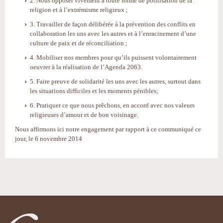
2. Nous opposer vivement à toute forme de politisation de la
religion et à l’extrémisme religieux ;
3. Travailler de façon délibérée à la prévention des conflits en
collaboration les uns avec les autres et à l’enracinement d’une
culture de paix et de réconciliation ;
4. Mobiliser nos membres pour qu’ils puissent volontairement
oeuvrer à la réalisation de l’Agenda 2063.
5. Faire preuve de solidarité les uns avec les autres, surtout dans
les situations difficiles et les moments pénibles;
6. Pratiquer ce que nous prêchons, en accord avec nos valeurs
religieuses d’amour et de bon voisinage.
Nous affirmons ici notre engagement par rapport à ce communiqué ce
jour, le 6 novembre 2014
Actions
sur
le
document