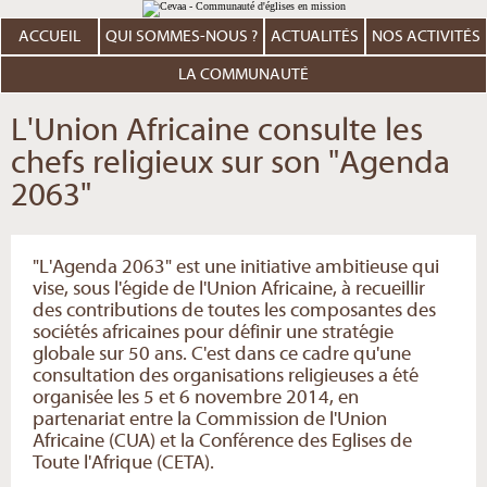
Aller
Outils
au
personnels
contenu.
ACCUEIL
QUI SOMMES-NOUS ?
ACTUALITÉS
NOS ACTIVITÉS
|
Aller
à
LA COMMUNAUTÉ
la
navigation
L'Union Africaine consulte les
chefs religieux sur son "Agenda
2063"
"L'Agenda 2063" est une initiative ambitieuse qui
vise, sous l'égide de l'Union Africaine, à recueillir
des contributions de toutes les composantes des
sociétés africaines pour définir une stratégie
globale sur 50 ans. C'est dans ce cadre qu'une
consultation des organisations religieuses a été
organisée les 5 et 6 novembre 2014, en
partenariat entre la Commission de l'Union
Africaine (CUA) et la Conférence des Eglises de
Toute l'Afrique (CETA).