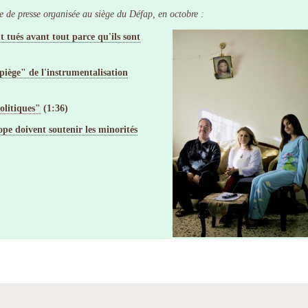
e de presse organisée au siège du Défap, en octobre :
t tués avant tout parce qu'ils sont
iège" de l'instrumentalisation
olitiques"
(1:36)
e doivent soutenir les minorités