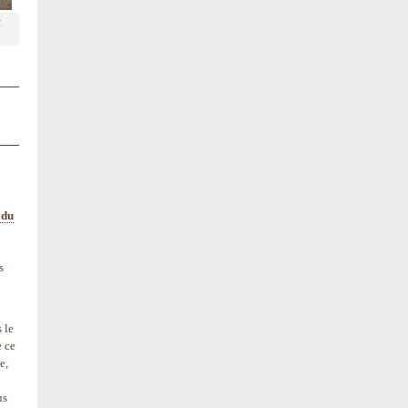
t
 du
s
 le
 ce
e,
us