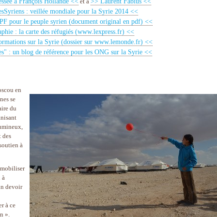
essée à François Hollande <<
>> Laurent Fabius <<
et à
Syriens : veillée mondiale pour la Syrie 2014 <<
PF pour le peuple syrien (document original en pdf) <<
phie : la carte des réfugiés (www.lexpress.fr) <<
ormations sur la Syrie (dossier sur www.lemonde.fr) <<
" : un blog de référence pour les ONG sur la Syrie <<
oscou en
nes se
aire du
anisant
lumineux,
t des
soutien à
 mobiliser
 à
un devoir
r à ce
n ».