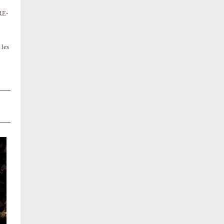
RE-
 les