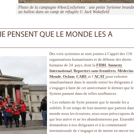
Photo de la campagne #AvecLesSyriens : une petite Syrienne brandi
un ballon dans un camp de réfugiés © Jack Wakefield
RIE PENSENT QUE LE MONDE LES A
Des voix syriennes se sont jointes à l’appel des 116
organisations humanitaires et de défense des droits
humains de 24 pays, dont la
FIDH
,
Amnesty
International
,
Reporters sans frontières
,
Médecins
Monde
,
Oxfam
,
CARE
et l’
ACAT
pour exhorter
simultanément dans le monde entier les dirigeants à
s’engager à faire de cet anniversaire le dernier que le
Syriens passent dans de telles souffrances.
« Les enfants de Syrie pensent que le monde les a
oubliés. Il est temps de leur montrer que partout dans
monde nous les écoutons, nous nous préoccupons de
qui leur arrive et ne les abandonnerons pas. Ensembl
demandons à nos dirigeants et à la communauté
internationale de s’engager et de mettre en œuvre to