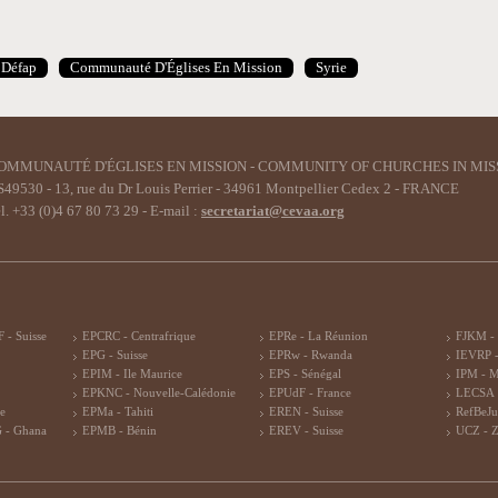
Défap
Communauté D'Églises En Mission
Syrie
OMMUNAUTÉ D'ÉGLISES EN MISSION - COMMUNITY OF CHURCHES IN MIS
49530 - 13, rue du Dr Louis Perrier - 34961 Montpellier Cedex 2 - FRANCE
l. +33 (0)4 67 80 73 29 - E-mail :
secretariat@cevaa.org
 - Suisse
EPCRC - Centrafrique
EPRe - La Réunion
FJKM -
EPG - Suisse
EPRw - Rwanda
IEVRP -
EPIM - Ile Maurice
EPS - Sénégal
IPM - 
EPKNC - Nouvelle-Calédonie
EPUdF - France
LECSA 
re
EPMa - Tahiti
EREN - Suisse
RefBeJu
 - Ghana
EPMB - Bénin
EREV - Suisse
UCZ - 