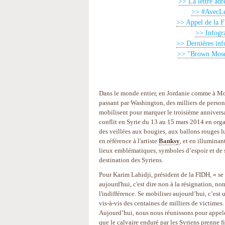
>> La lettre adr
>> #AvecLes
>> Appel de la F
>> Infogra
>> Dernières inf
>> "Brown Moses
Dans le monde entier, en Jordanie comme à M
passant par Washington, des milliers de person
mobilisent pour marquer le troisième annivers
conflit en Syrie du 13 au 15 mars 2014 en org
des veillées aux bougies, aux ballons rouges 
en référence à l'artiste
Banksy
, et en illuminan
lieux emblématiques, symboles d’espoir et de 
destination des Syriens.
Pour Karim Lahidji, président de la FIDH, « se
aujourd'hui, c'est dire non à la résignation, non
l'indifférence. Se mobiliser aujourd’hui, c’est 
vis-à-vis des centaines de milliers de victimes.
Aujourd’hui, nous nous réunissons pour appele
que le calvaire enduré par les Syriens prenne fi