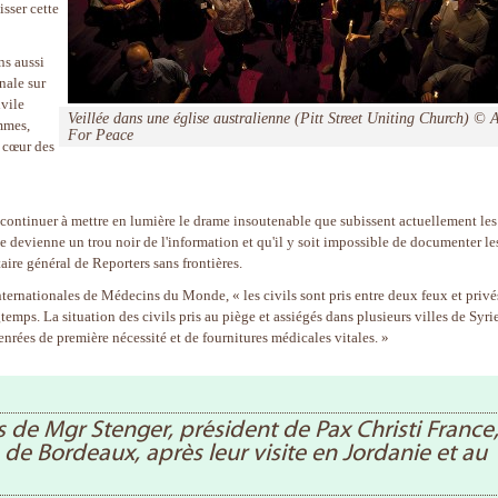
sser cette
ns aussi
nale sur
ivile
Veillée dans une église australienne (
Pitt Street Uniting Church)
© A
emmes,
For Peace
u cœur des
r continuer à mettre en lumière le drame insoutenable que subissent actuellement les
 devienne un trou noir de l'information et qu'il y soit impossible de documenter le
ire général de Reporters sans frontières.
nternationales de Médecins du Monde, « les civils sont pris entre deux feux et privé
emps. La situation des civils pris au piège et assiégés dans plusieurs villes de Syrie
enrées de première nécessité et de fournitures médicales vitales. »
 de Mgr Stenger, président de Pax Christi France
e Bordeaux, après leur visite en Jordanie et au