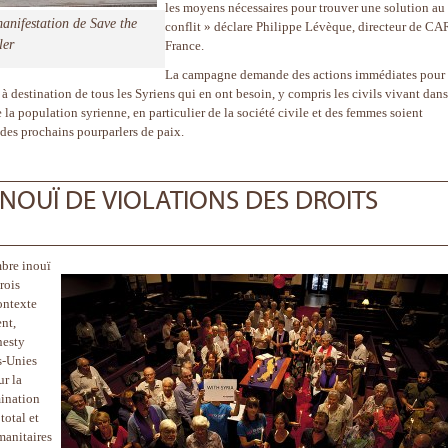
les moyens nécessaires pour trouver une solution au
anifestation de Save the
conflit » déclare Philippe Lévèque, directeur de CA
ler
France.
La campagne demande des actions immédiates pour
 destination de tous les Syriens qui en ont besoin, y compris les civils vivant dans
 la population syrienne, en particulier de la société civile et des femmes soient
des prochains pourparlers de paix.
 INOUÏ DE VIOLATIONS DES DROITS
mbre inouï
rois
ontexte
nt,
nesty
s-Unies
ur la
mination
total et
manitaires