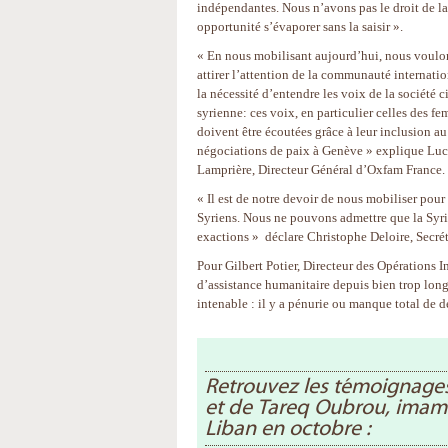
indépendantes. Nous n’avons pas le droit de lai
opportunité s’évaporer sans la saisir ».
« En nous mobilisant aujourd’hui, nous voulo
attirer l’attention de la communauté internatio
la nécessité d’entendre les voix de la société c
syrienne: ces voix, en particulier celles des f
doivent être écoutées grâce à leur inclusion a
négociations de paix à Genève » explique Luc
Lamprière, Directeur Général d’Oxfam France.
« Il est de notre devoir de nous mobiliser pou
Syriens. Nous ne pouvons admettre que la Syrie
exactions » déclare Christophe Deloire, Secréta
Pour Gilbert Potier, Directeur des Opérations I
d’assistance humanitaire depuis bien trop longt
intenable : il y a pénurie ou manque total de d
Retrouvez les témoignages
et de Tareq Oubrou, imam d
Liban en octobre :