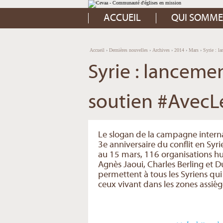
Aller
Outils
au
personnels
contenu.
ACCUEIL
QUI SOMME
|
Aller
à
la
navigation
Accueil
›
Dernières nouvelles
›
Archives
›
2014
›
Mars
›
Syrie : l
Syrie : lancem
soutien #AvecL
Le slogan de la campagne internat
3e anniversaire du conflit en Syri
au 15 mars, 116 organisations hu
Agnès Jaoui, Charles Berling et
permettent à tous les Syriens qui
ceux vivant dans les zones assiég