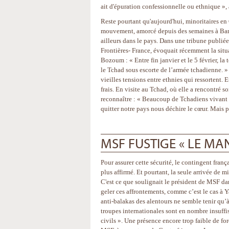
ait d'épuration confessionnelle ou ethnique », a
Reste pourtant qu'aujourd'hui, minoritaires en 
mouvement, amorcé depuis des semaines à Bang
ailleurs dans le pays. Dans une tribune publié
Frontières- France, évoquait récemment la situ
Bozoum : « Entre fin janvier et le 5 février, l
le Tchad sous escorte de l’armée tchadienne. »
vieilles tensions entre ethnies qui ressortent. 
frais. En visite au Tchad, où elle a rencontré
reconnaître : « Beaucoup de Tchadiens vivant en
quitter notre pays nous déchire le cœur. Mais p
MSF FUSTIGE « LE M
Pour assurer cette sécurité, le contingent fran
plus affirmé. Et pourtant, la seule arrivée de mi
C'est ce que soulignait le président de MSF dan
geler ces affrontements, comme c’est le cas à 
anti-balakas des alentours ne semble tenir qu’à
troupes internationales sont en nombre insuffis
civils ». Une présence encore trop faible de fo