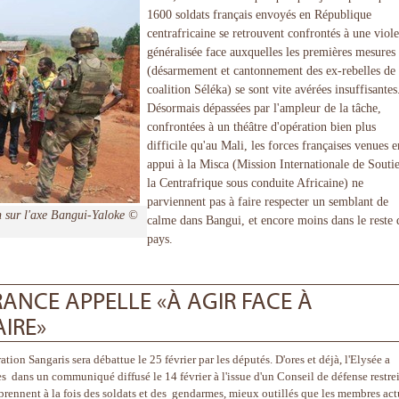
1600 soldats français envoyés en République
centrafricaine se retrouvent confrontés à une viol
généralisée face auxquelles les premières mesures
(désarmement et cantonnement des ex-rebelles de 
coalition Séléka) se sont vite avérées insuffisantes
Désormais dépassées par l'ampleur de la tâche,
confrontées à un théâtre d'opération bien plus
difficile qu'au Mali, les forces françaises venues e
appui à la Misca (Mission Internationale de Souti
la Centrafrique sous conduite Africaine) ne
parviennent pas à faire respecter un semblant de
on sur l'axe Bangui-Yaloke ©
calme dans Bangui, et encore moins dans le reste 
pays.
RANCE APPELLE «À AGIR FACE À
IRE»
on Sangaris sera débattue le 25 février par les députés. D'ores et déjà, l'Elysée a
 dans un communiqué diffusé le 14 février à l'issue d'un Conseil de défense restre
rennent à la fois des soldats et des gendarmes, mieux outillés que les membres act