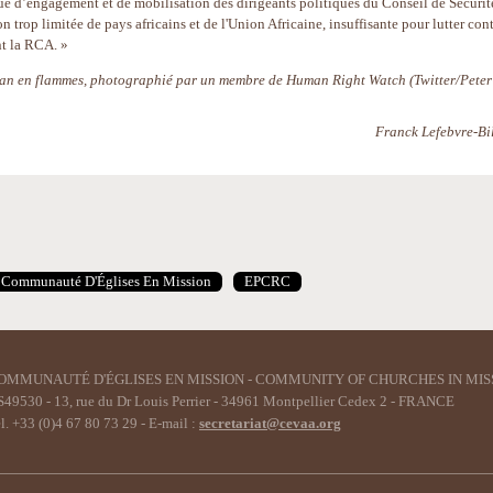
ue d’engagement et de mobilisation des dirigeants politiques du Conseil de Sécurit
 trop limitée de pays africains et de l'Union Africaine, insuffisante pour lutter con
nt la RCA. »
lman en flammes, photographié par un membre de Human Right Watch (Twitter/Peter
Franck Lefebvre-Bil
Communauté D'Églises En Mission
EPCRC
OMMUNAUTÉ D'ÉGLISES EN MISSION - COMMUNITY OF CHURCHES IN MIS
49530 - 13, rue du Dr Louis Perrier - 34961 Montpellier Cedex 2 - FRANCE
l. +33 (0)4 67 80 73 29 - E-mail :
secretariat@cevaa.org