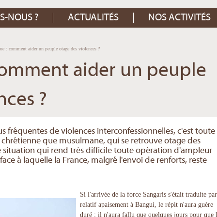
S-NOUS ?
ACTUALITÉS
NOS ACTIVITÉS
que : comment aider un peuple otage des violences ?
 comment aider un peuple
nces ?
s fréquentes de violences interconfessionnelles, c'est toute 
t chrétienne que musulmane, qui se retrouve otage des
ituation qui rend très difficile toute opération d'ampleur
ce à laquelle la France, malgré l'envoi de renforts, reste
Si l'arrivée de la force Sangaris s'était traduite pa
relatif apaisement à Bangui, le répit n'aura guère
duré ; il n'aura fallu que quelques jours pour que 