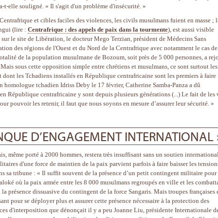
-t-elle souligné. « Il s'agit d'un problème d'insécurité. »
Centrafrique et cibles faciles des violences, les civils musulmans fuient en masse ; l
ui (lire :
Centrafrique : des appels de paix dans la tourmente
), est aussi visible
e sur le site de Libération, le docteur Mego Terzian, président de Médecins Sans
ation des régions de l'Ouest et du Nord de la Centrafrique avec notamment le cas d
a totalité de la population musulmane de Bozoum, soit près de 5 000 personnes, a rej
 Mais sous cette opposition simple entre chrétiens et musulmans, ce sont surtout les
Et dont les Tchadiens installés en République centrafricaine sont les premiers à faire 
 son homologue tchadien Idriss Deby le 17 février, Catherine Samba-Panza a dû
 République centrafricaine y sont depuis plusieurs générations (...) Le fait de les 
our pouvoir les retenir, il faut que nous soyons en mesure d’assurer leur sécurité. »
ANQUE D’ENGAGEMENT INTERNATIONAL 
çais, même porté à 2000 hommes, restera très insuffisant sans un soutien internationa
litaires d'une force de maintien de la paix parvient parfois à faire baisser les tension
s sa tribune : « Il suffit souvent de la présence d’un petit contingent militaire pour
Yaloké où la paix armée entre les 8 000 musulmans regroupés en ville et les combatt
 la présence dissuasive du contingent de la force Sangaris. Mais troupes françaises 
ant pour se déployer plus et assurer cette présence nécessaire à la protection des
rces d'interposition que dénonçait il y a peu Joanne Liu, présidente Internationale d