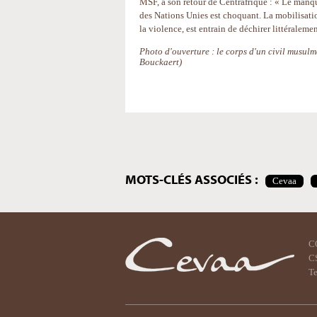
MSF, à son retour de Centrafrique : « Le manq
des Nations Unies est choquant. La mobilisation
la violence, est entrain de déchirer littéraleme
Photo d'ouverture : le corps d'un civil musu
Bouckaert)
Actions
sur
le
document
MOTS-CLÉS ASSOCIÉS :
Cevaa
C
CS
Te