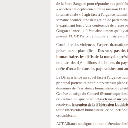
de la force Sangaris pour répondre aux problém
« accélérer le déploiement de la mission EUFO
internationale « à agir face à l'urgence humani
semaine écoulée, une délégation de parlementai
S’exprimant lors d’une conférence de presse or
Guigou a lancé : « Il faut absolument qu’il y 
présent, l'UMP Pierre Lellouche a insisté sur l
Corollaire des violences, l'aspect dramatiqu
présentes sur place (lire :
Des socs, pas des 
humanitaire, les défis de la nouvelle prés
un quart des 4,6 millions d'habitants du pays
quête d'un asile dans les pays voisins sont 
Le Défap a lancé un appel face à l'urgence huma
principal partenaire pour intervenir sur place 
domaines de l’assistance humanitaire, du plaid
Genève au siège du Conseil Œcuménique des Ég
centrafricaine, que ce soit
directement sur pla
reçoivent
le soutien de la Fédération Luthér
toute intervention humanitaire, ce collectif doi
centrafricain.
ACT Alliance souligne pourtant l'étendue des b