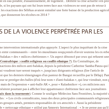
t en eau potable, d'assainissement, de logement... Derrière la crise actuelle s'en pro
e, si les paysans qui ont fui leurs terres face aux violences ne sont pas de retour à
les exactions des Sélékas avaient entraîné une forte baisse de la production agricol
, que donneront les récoltes en 2014 ?
GES DE LA VIOLENCE PERPÉTRÉE PAR LES
ne intervention internationale plus appuyée. L'aspect le plus inquiétant de la crise
tion entre communautés – entre les musulmans soupçonnés d'avoir soutenu les ex-rebe
i-balakas » des « milices chrétiennes ». Un aspect dénoncé par ceux qui refusent une
:
Centrafrique : conflit religieux ou conflit ethnique ?
). En Centrafrique, de
xactions des milices anti-balakas, depuis la présidente Catherine Samba-Panza qui 
i voudront tuer seront traqués », jusqu'aux dirigeants religieux (lire l'article de
nsi que les derniers témoignages d'un pasteur de Bangui recueillis par le Défap). Par
ur se protéger des balles (d'où leur nom « d'anti-balakas », qui leur viendrait, non 
 mais de l'expression « anti-balle AK », pour « Kalashnikov »), ces miliciens aux
hésitent pourtant pas à afficher leur appartenance chrétienne face aux journalistes
paix dans la tourmente
). Comme le souligne Médecins Sans Frontières, la majorité 
lles : « Les civils centrafricains, issus des deux principales communautés religieuse
les groupes armés, premiers responsables de ces atrocités ». Aussi la présidente
 de « nettoyage ethnique » utilisé par Amnesty International : « Je ne pense pas qu'il