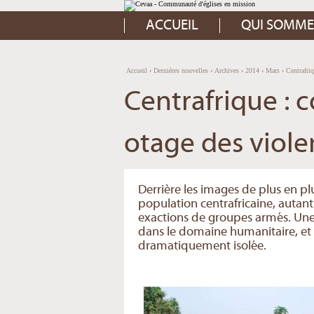
Aller
Outils
au
personnels
contenu.
ACCUEIL
QUI SOMME
|
Aller
à
la
navigation
Accueil
›
Dernières nouvelles
›
Archives
›
2014
›
Mars
›
Centrafri
Centrafrique :
otage des viole
Derrière les images de plus en plu
population centrafricaine, autan
exactions de groupes armés. Une s
dans le domaine humanitaire, et fa
dramatiquement isolée.