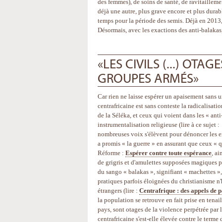
des femmes), de soins de santé, de ravitaillemen
déjà une autre, plus grave encore et plus durabl
temps pour la période des semis. Déjà en 2013, 
Désormais, avec les exactions des anti-balakas
«LES CIVILS (...) OTA
GROUPES ARMÉS»
Car rien ne laisse espérer un apaisement sans u
centrafricaine est sans conteste la radicalisa
de la Séléka, et ceux qui voient dans les « ant
instrumentalisation religieuse (lire à ce sujet 
nombreuses voix s'élèvent pour dénoncer les e
a promis « la guerre » en assurant que ceux « qu
Réforme :
Espérer contre toute espérance
, ai
de grigris et d'amulettes supposées magiques po
du sango « balakas », signifiant « machettes »,
pratiques parfois éloignées du christianisme n'
étrangers (lire :
Centrafrique : des appels de 
la population se retrouve en fait prise en tenai
pays, sont otages de la violence perpétrée par 
centrafricaine s'est-elle élevée contre le terme