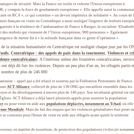
atiques de sécurité. Mais la France est isolée et exhorte l'Union européenne à
R, y compris la force de gendarmerie européenne ». Elle appelle aussi la communa
taire en RCA », ce qui constitue « un devoir impérieux de solidarité ». Au cours de 
res français en visite en Centrafrique a aussi souligné l'urgence de renforts europé
ganisée à la résidence de l’ambassadeur de France à Bangui, la socialiste Elisabeth
ait des renforts qui viennent de l’Union européenne, 900 personnes ». Egalement
’urgence de mettre fin à « la solitude française dans ce genre d’opération ».
e de la situation humanitaire en Centrafrique est souligné chaque jour par les 
fusils
,
Centrafrique : des appels de paix dans la tourmente
,
Violences et cr
idente centrafricaine
). A l'intérieur même des frontières centrafricaines, envir
 ont déjà dû fuir les violences. Depuis un peu plus d'un an, les réfugiés partis e
au nombre de plus de 246.000.
nitaire – appel qui a été relayé et soutenu par la Fédération Protestante de France.
étant
ACT Alliance
, collectif de plus de 130 ONG qui travaillent ensemble dans les
oyer et du développement à travers plus de 140 pays. Son secrétariat général est sit
lises. ACT Alliance a déjà lancé plusieurs appels pour soutenir la population
ce
ou pour venir en aide aux
populations déplacées, notamment au Tchad
, où elle
ienne Mondiale
. Mais du fait des risques que les violences généralisées font peser su
t se contenter pour l'heure de venir en aide aux réfugiés ayant quitté le territoire
esoins, en matière de nourriture, de protection des populations civiles (et notamm