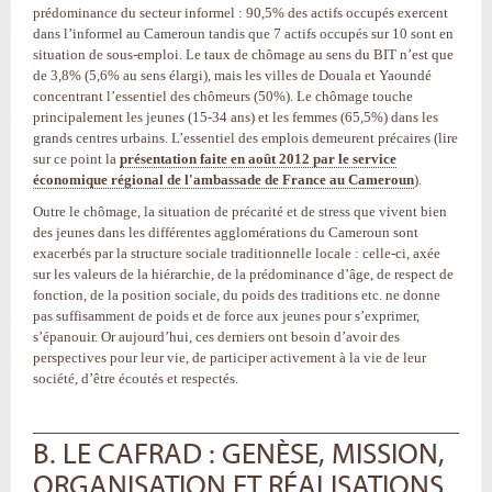
prédominance du secteur informel : 90,5% des actifs occupés exercent
dans l’informel au Cameroun tandis que 7 actifs occupés sur 10 sont en
situation de sous-emploi. Le taux de chômage au sens du BIT n’est que
de 3,8% (5,6% au sens élargi), mais les villes de Douala et Yaoundé
concentrant l’essentiel des chômeurs (50%). Le chômage touche
principalement les jeunes (15-34 ans) et les femmes (65,5%) dans les
grands centres urbains. L’essentiel des emplois demeurent précaires (lire
sur ce point la
présentation faite en août 2012 par le service
économique régional de l'ambassade de France au Cameroun
)
.
Outre le chômage, la situation de précarité et de stress que vivent bien
des jeunes dans les différentes agglomérations du Cameroun sont
exacerbés par la structure sociale traditionnelle locale : celle-ci, axée
sur les valeurs de la hiérarchie, de la prédominance d’âge, de respect de
fonction, de la position sociale, du poids des traditions etc. ne donne
pas suffisamment de poids et de force aux jeunes pour s’exprimer,
s’épanouir. Or aujourd’hui, ces derniers ont besoin d’avoir des
perspectives pour leur vie, de participer activement à la vie de leur
société, d’être écoutés et respectés.
B. LE CAFRAD : GENÈSE, MISSION,
ORGANISATION ET RÉALISATIONS