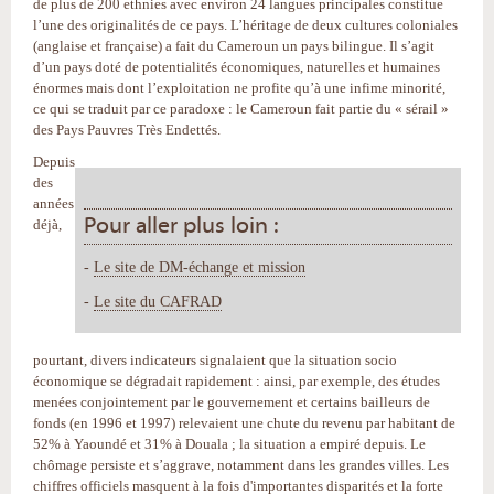
de plus de 200 ethnies avec environ 24 langues principales constitue
l’une des originalités de ce pays. L’héritage de deux cultures coloniales
(anglaise et française) a fait du Cameroun un pays bilingue. Il s’agit
d’un pays doté de potentialités économiques, naturelles et humaines
énormes mais dont l’exploitation ne profite qu’à une infime minorité,
ce qui se traduit par ce paradoxe : le Cameroun fait partie du « sérail »
des Pays Pauvres Très Endettés.
Depuis
des
années
Pour aller plus loin :
déjà,
-
Le site de DM-échange et mission
-
Le site du CAFRAD
pourtant, divers indicateurs signalaient que la situation socio
économique se dégradait rapidement : ainsi, par exemple, des études
menées conjointement par le gouvernement et certains bailleurs de
fonds (en 1996 et 1997) relevaient une chute du revenu par habitant de
52% à Yaoundé et 31% à Douala ; la situation a empiré depuis. Le
chômage persiste et s’aggrave, notamment dans les grandes villes. Les
chiffres officiels masquent à la fois d'importantes disparités et la forte