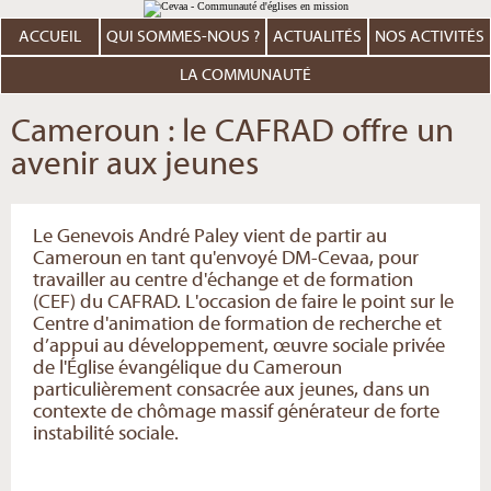
Aller
Outils
au
personnels
contenu.
ACCUEIL
QUI SOMMES-NOUS ?
ACTUALITÉS
NOS ACTIVITÉS
|
Aller
à
LA COMMUNAUTÉ
la
navigation
Cameroun : le CAFRAD offre un
avenir aux jeunes
Le Genevois André Paley vient de partir au
Cameroun en tant qu'envoyé DM-Cevaa, pour
travailler au centre d'échange et de formation
(CEF) du CAFRAD. L'occasion de faire le point sur le
Centre d'animation de formation de recherche et
d’appui au développement, œuvre sociale privée
de l'Église évangélique du Cameroun
particulièrement consacrée aux jeunes, dans un
contexte de chômage massif générateur de forte
instabilité sociale.