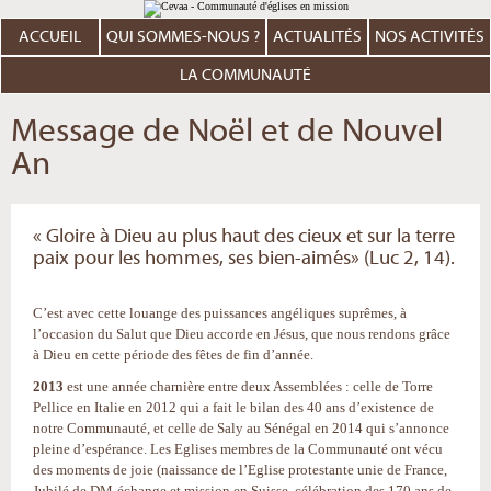
Aller
Outils
au
personnels
contenu.
ACCUEIL
QUI SOMMES-NOUS ?
ACTUALITÉS
NOS ACTIVITÉS
|
Aller
à
LA COMMUNAUTÉ
la
navigation
Message de Noël et de Nouvel
An
« Gloire à Dieu au plus haut des cieux et sur la terre
paix pour les hommes, ses bien-aimés» (Luc 2, 14).
C’est avec cette louange des puissances angéliques suprêmes, à
l’occasion du Salut que Dieu accorde en Jésus, que nous rendons grâce
à Dieu en cette période des fêtes de fin d’année.
2013
est une année charnière entre deux Assemblées : celle de Torre
Pellice en Italie en 2012 qui a fait le bilan des 40 ans d’existence de
notre Communauté, et celle de Saly au Sénégal en 2014 qui s’annonce
pleine d’espérance. Les Eglises membres de la Communauté ont vécu
des moments de joie (naissance de l’Eglise protestante unie de France,
Jubilé de DM-échange et mission en Suisse, célébration des 170 ans de