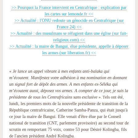
>> Pourquoi la France intervient en Centrafrique : explication par
les cartes sur lemonde.fr <<
>> Actualité : l'ONU redoute un génocide en Centrafrique (sur
France 24) <<
>> Actualité : des musulmans se réfugient dans une église (sur fait-
religieux.com) <<
>> Actualité : la maire de Bangui, élue présidente, appelle à déposer
les armes (sur liberation.fr) <<
«
Je lance un appel vibrant à mes enfants anti-balaka qui
m’écoutent. Manifestez votre adhésion à ma nomination en donnant
un signal fort de dépôt des armes. A mes enfants ex-Séléka qui
m’écoutent aussi, déposez vos armes. A compter de ce jour, je suis la
présidente de tous les Centrafricains sans exclusive
»
els ont été,
. T
lundi, les premiers mots de la nouvelle présidente de transition de la
République centrafricaine,
Catherine Samba-Panza, qui était jusqu'à
ce jour la maire de Bangui
. Elle venait d'être élue par
le Conseil
national de transition (CNT, parlement provisoire)
au second tour de
scrutin
en remportant 75 voix, contre 53
pour Désiré Kolingba, fils
de l'ancien président André Kolingba.