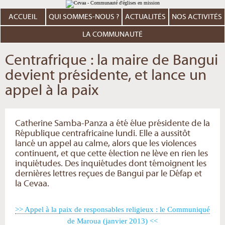
Aller
Outils
au
personnels
contenu.
ACCUEIL
QUI SOMMES-NOUS ?
ACTUALITÉS
NOS ACTIVITÉS
|
Aller
à
LA COMMUNAUTÉ
la
navigation
Centrafrique : la maire de Bangui
devient présidente, et lance un
appel à la paix
Catherine Samba-Panza a été élue présidente de la
République centrafricaine lundi. Elle a aussitôt
lancé un appel au calme, alors que les violences
continuent, et que cette élection ne lève en rien les
inquiétudes. Des inquiétudes dont témoignent les
dernières lettres reçues de Bangui par le Défap et
la Cevaa.
>> Appel à la paix de responsables religieux : le Communiqué
de Maroua (janvier 2013) <<