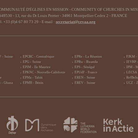
OMMUNAUTÉ D'ÉGLISES EN MISSION - COMMUNITY OF CHURCHES IN MIS
49530 - 13, rue du Dr Louis Perrier - 34961 Montpellier Cedex 2 - FRANCE
l. +33 (0)4 67 80 73 29 - E-mail :
secretariat@cevaa.org
 - Suisse
EPCRC - Centrafrique
EPRe - La Réunion
FJKM -
EPG - Suisse
EPRw - Rwanda
IEVRP -
EPIM - Ile Maurice
EPS - Sénégal
IPM - 
EPKNC - Nouvelle-Calédonie
EPUdF - France
LECSA 
re
EPMa - Tahiti
EREN - Suisse
RefBeJu
 - Ghana
EPMB - Bénin
EREV - Suisse
UCZ - 