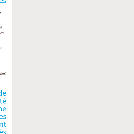
es
u
nt
les
us
gui
)
 de
été
ne
es
nt
és