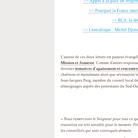
>> Appel à la paix de respo
>> Pourquoi la France interv
>>
RCA: la dém
>>
Centrafrique : Michel Djoto
L'auteur de ces deux lettres est pasteur évang
Mission et Jeunesse
. Comme d'autres responsab
diverses
tentatives d'apaisement et rencontre
chrétiens et musulmans alors que sévissaient le
Jean-Jacques Puig, membre du conseil local de 
témoignages auprès des protestants du Sud-Oue
«
Nous remercions le Seigneur pour tout ce qu'
transition est très sensible pour le moment. P
les conseillers qui sont convoqués demain.