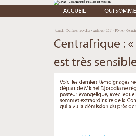
Aller
Outils
au
personnels
contenu.
ACCUEIL
QUI SOMME
|
Aller
à
la
navigation
Accueil
›
Dernières nouvelles
›
Archives
›
2014
›
Février
›
Centrafr
Centrafrique : «
est très sensible
Voici les derniers témoignages re
départ de Michel Djotodia ne règl
pasteur évangélique, avec lequel 
sommet extraordinaire de la Co
qui a vu la démission du présiden