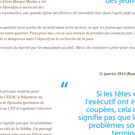
des jeun
des frères Bangui Mpoko a été
de Djotodjia a surexcité des
 représailles, une grande église des frères a été incendiée hier dans l'après midi a
n quartier pour parler de sécurité dans notre secteur, vu que les jeunes qui vienne
ns notre quartier. Priez pour moi, car je suis entrain de prendre des contacts avec 
cile et dangereux mais l'objectif est la recherche de la paix.
envoyés du marché par les musulmans au km5. Merci de continuer à prier pour no
11 janvier 2014 (Ban
is pris par surprise pour
Si les têtes
e la CEEAC à Ndjamena au
l'exécutif ont 
s de Djotodia (président de
coupées, cela 
est au CNT d'organiser l'élection
signifie pas que l
 ne signifie pas que les problèmes
problèmes so
es clés de la Séléka, j'ai partagé
termin
honneur avec eux au Tchad, ainsi