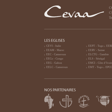
C
CS
Te
LES EGLISES
CEVI - Italie
EEPT - Togo
EERF
EEAM - Maroc
EERV - Suisse
EEC - Cameroun
ELCTG - Gambie
EECo - Congo
ELS - Sénégal
EEG - Gabon
EMCI - Côte d’Ivoi
EELC - Cameroun
EMT - Togo
EPCG
NOS PARTENAIRES