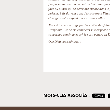
j'ai pu suivre leur conversation téléphonique 
face au climat qui se détériore encore dans le
présent. S'ils doivent agir, c'est sur toute l'ét
étrangères n'occupent que certaines villes.
J'ai été très encouragé par les visites des frèr
L'impossibilité de me connecter m'a empêché d
commencé continue et achève son oeuvre en 
Que Dieu vous bénisse. »
Actions
sur
le
document
MOTS-CLÉS ASSOCIÉS :
Cevaa