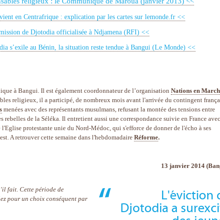
nsables religieux : le Communiqué de Maroua (janvier 2013) <<
ient en Centrafrique : explication par les cartes sur lemonde.fr <<
ission de Djotodia officialisée à Ndjamena (RFI) <<
dia s’exile au Bénin, la situation reste tendue à Bangui (Le Monde) <<
élique à Bangui. Il est également coordonnateur de l’organisation
Nations en March
les religieux, il a participé, de nombreux mois avant l'arrivée du contingent françai
s
menées avec des représentants musulmans, refusant la montée des tensions entre
s rebelles de la Séléka. Il entretient aussi une correspondance suivie en France ave
l'Eglise protestante unie du Nord-Médoc, qui s'efforce de donner de l'écho à ses
st. A retrouver cette semaine dans l'hebdomadaire
Réforme
.
13 janvier 2014 (Ban
il fait. Cette période de
L'éviction 
riez pour un choix conséquent par
Djotodia a surexci