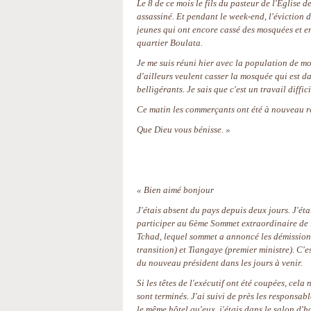
Le 8 de ce mois le fils du pasteur de l'Église 
assassiné. Et pendant le week-end, l'éviction 
jeunes qui ont encore cassé des mosquées et en
quartier Boulata.
Je me suis réuni hier avec la population de mo
d'ailleurs veulent casser la mosquée qui est da
belligérants. Je sais que c'est un travail diffi
Ce matin les commerçants ont été à nouveau r
Que Dieu vous bénisse. »
« Bien aimé bonjour
J'étais absent du pays depuis deux jours. J'éta
participer au 6ème Sommet extraordinaire d
Tchad, lequel sommet a annoncé les démission
transition) et Tiangaye (premier ministre). C'
du nouveau président dans les jours à venir.
Si les têtes de l'exécutif ont été coupées, cela
sont terminés. J'ai suivi de près les responsabl
le même hôtel qu'eux, j'étais dans le salon d'