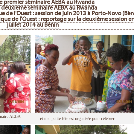
 le premier séminaire AEBA au Rwanda
le deuxième séminaire AEBA au Rwanda
e de l'Ouest : session de juin 2013 à Porto-Novo (Bén
que de l'Ouest : reportage sur la deuxième session e
juillet 2014 au Bénin
minaire AEBA
... et une petite fête est organisée pour célébrer...