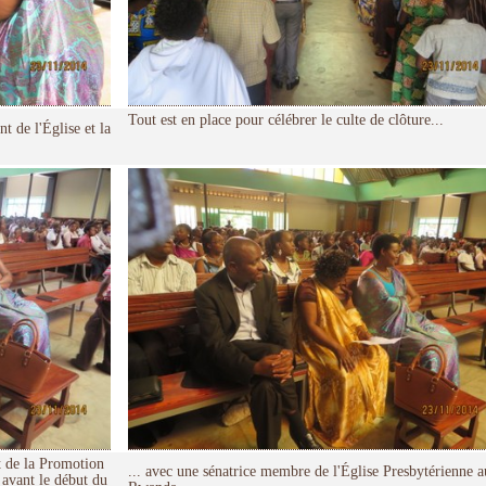
Tout est en place pour célébrer le culte de clôture...
nt de l'Église et la
t de la Promotion
... avec une sénatrice membre de l'Église Presbytérienne a
 avant le début du