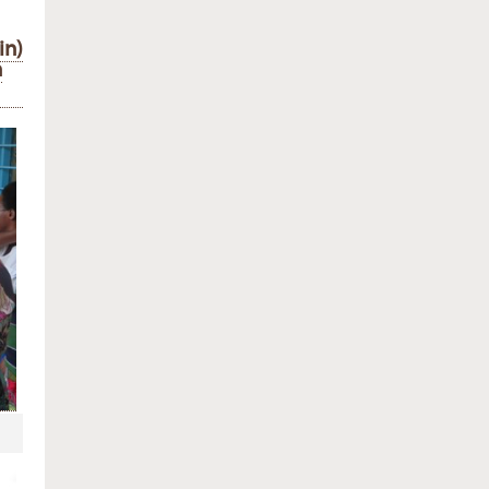
in)
n