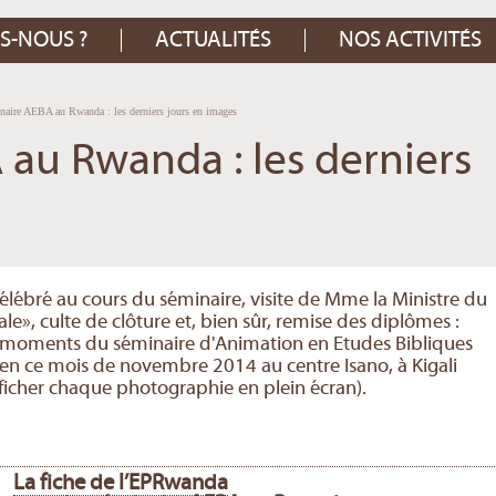
S-NOUS ?
ACTUALITÉS
NOS ACTIVITÉS
aire AEBA au Rwanda : les derniers jours en images
au Rwanda : les derniers
s
élébré au cours du séminaire, visite de Mme la Ministre du
le», culte de clôture et, bien sûr, remise des diplômes :
rs moments du séminaire d'Animation en Etudes Bibliques
 en ce mois de novembre 2014 au centre Isano, à Kigali
fficher chaque photographie en plein écran).
La fiche de l’EPRwanda