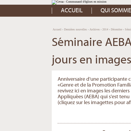
Aller
Outils
au
personnels
contenu.
ACCUEIL
QUI SOMME
|
Aller
à
la
navigation
Accueil
›
Dernières nouvelles
›
Archives
›
2014
›
Décembre
›
Sémin
Séminaire AEBA 
jours en image
Anniversaire d'une participante c
«Genre et de la Promotion Familia
revivez ici en images les dernie
Appliquées (AEBA) qui s'est tenu
(cliquez sur les imagettes pour a