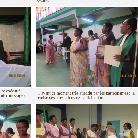
Rwanda.
ire exécutif
... avant ce moment très attendu par les participantes : la
ernier message du
remise des attestations de participation.