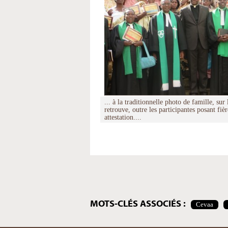
... à la traditionnelle photo de famille, sur
retrouve, outre les participantes posant fiè
attestation....
Actions
sur
le
document
MOTS-CLÉS ASSOCIÉS :
Cevaa