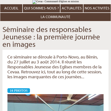
Aller
Outils
au
personnels
contenu.
ACCUEIL
QUI SOMMES-NOUS ?
ACTUALITÉS
NOS ACTIVITÉS
|
Aller
à
LA COMMUNAUTÉ
la
navigation
Séminaire des responsables
Jeunesse : la première journée
en images
Ce séminaire se déroule à Porto-Novo, au Bénin,
du 27 juillet au 3 août 2014. Il réunit les
Responsables Jeunesse des Eglises membres de la
Cevaa. Retrouvez ici, tout au long de cette session,
les images marquantes de ces journées...
16 PHOTOS