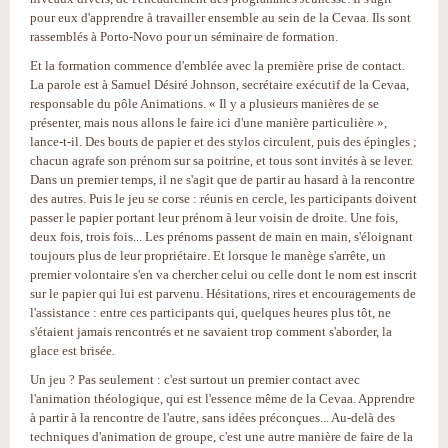
pour eux d'apprendre à travailler ensemble au sein de la Cevaa. Ils sont
rassemblés à Porto-Novo pour un séminaire de formation.
Et la formation commence d'emblée avec la première prise de contact.
La parole est à Samuel Désiré Johnson, secrétaire exécutif de la Cevaa,
responsable du pôle Animations. « Il y a plusieurs manières de se
présenter, mais nous allons le faire ici d'une manière particulière »,
lance-t-il. Des bouts de papier et des stylos circulent, puis des épingles ;
chacun agrafe son prénom sur sa poitrine, et tous sont invités à se lever.
Dans un premier temps, il ne s'agit que de partir au hasard à la rencontre
des autres. Puis le jeu se corse : réunis en cercle, les participants doivent
passer le papier portant leur prénom à leur voisin de droite. Une fois,
deux fois, trois fois... Les prénoms passent de main en main, s'éloignant
toujours plus de leur propriétaire. Et lorsque le manège s'arrête, un
premier volontaire s'en va chercher celui ou celle dont le nom est inscrit
sur le papier qui lui est parvenu. Hésitations, rires et encouragements de
l'assistance : entre ces participants qui, quelques heures plus tôt, ne
s'étaient jamais rencontrés et ne savaient trop comment s'aborder, la
glace est brisée.
Un jeu ? Pas seulement : c'est surtout un premier contact avec
l'animation théologique, qui est l'essence même de la Cevaa. Apprendre
à partir à la rencontre de l'autre, sans idées préconçues... Au-delà des
techniques d'animation de groupe, c'est une autre manière de faire de la