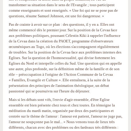
transformer sa situation dans le sens de l'Evangile ; tous participent
comme enseignants et sont enseignés. « Une foi qui ne se pose pas de
questions, résume Samuel Johnson, est une foi dangereuse. »
Pas de crainte à avoir sur ce plan : des questions, il y en a. Elles ont
même commencé dès le premier jour. Sur la position de la Cevaa face
aux problèmes politiques, poussant Célestin Kiki à rappeler l'influence
de la Cevaa dans la création du PAOET, programme d'observateurs
œcuméniques au Togo, où les élections s'accompagnent régulièrement
de troubles. Sur la position de la Cevaa face aux problèmes internes des
Eglises. Sur la question de l'homosexualité, qui divise fortement les
Eglises du Nord et interpelle celles du Sud. Une question qui en appelle
une autre, plus profonde, sur la définition même de la famille et de son
rôle – préoccupation à l'origine de l'Action Commune de la Cevaa
« Familles, Evangile et Culture ». Elle entraînera, à la suite de la
présentation des principes de l'animation théologique, un débat
passionné qui se poursuivra sur l'heure du déjeuner.
Mais si les débats sont vifs, l'envie d'agir ensemble, d'être Eglise
ensemble est bien présente chez tous et chez toutes. En témoigne la
méditation du mardi matin, organisée par deux des participantes et
centrée sur le thème de l'amour : l'amour est patient, l'amour ne juge pas,
l'amour ne soupçonne pas le mal... « Nous venons tous de lieux très
différents, chacun avec des problèmes ou des fardeaux très différents :