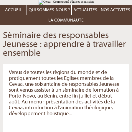
Aller
Outils
au
personnels
contenu.
ACCUEIL
QUI SOMMES-NOUS ?
ACTUALITÉS
NOS ACTIVITÉS
|
Aller
à
LA COMMUNAUTÉ
la
navigation
Séminaire des responsables
Jeunesse : apprendre à travailler
ensemble
Venus de toutes les régions du monde et de
pratiquement toutes les Eglises membres de la
Cevaa, une soixantaine de responsables Jeunesse
sont venus assister à un séminaire de formation à
Porto-Novo, au Bénin, entre fin juillet et début
août. Au menu : présentation des activités de la
Cevaa, introduction à l'animation théologique,
développement holistique...