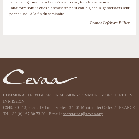
ne nous jugeons pas. » Pour s'en souvenir, tous les membres de
l'auditoire sont invités à prendre un petit caillou, et à le garder dans leur
poche jusqu'à la fin du séminaire.
Franck Lefebvre-Billiez
Actions
sur
le
document
COMMUNAUTÉ D'ÉGLISES EN MISSION - COMMUNITY OF CHURCHES
IN MISSION
CS49530 - 13, rue du Dr Louis Perrier - 34961 Montpellier Cedex 2 - FRANCE
Tel. +33 (0)4 67 80 73 29 - E-mail :
secretariat@cevaa.org