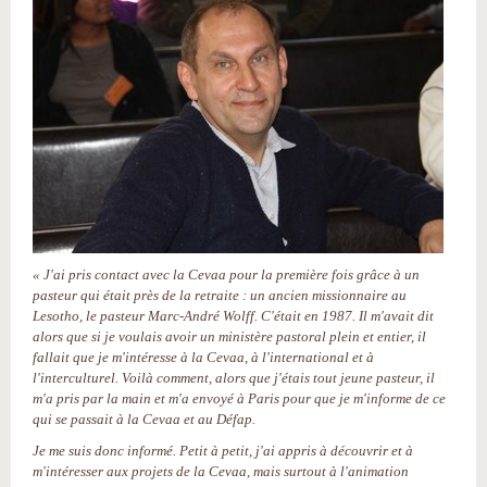
« J'ai pris contact avec la Cevaa pour la première fois grâce à un
pasteur qui était près de la retraite : un ancien missionnaire au
Lesotho, le pasteur Marc-André Wolff. C'était en 1987. Il m'avait dit
alors que si je voulais avoir un ministère pastoral plein et entier, il
fallait que je m'intéresse à la Cevaa, à l'international et à
l'interculturel. Voilà comment, alors que j'étais tout jeune pasteur, il
m'a pris par la main et m'a envoyé à Paris pour que je m'informe de ce
qui se passait à la Cevaa et au Défap.
Je me suis donc informé. Petit à petit, j'ai appris à découvrir et à
m'intéresser aux projets de la Cevaa, mais surtout à l'animation