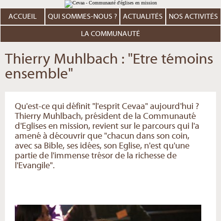
Aller
Outils
au
personnels
contenu.
ACCUEIL
QUI SOMMES-NOUS ?
ACTUALITÉS
NOS ACTIVITÉS
|
Aller
à
LA COMMUNAUTÉ
la
navigation
Thierry Muhlbach : "Etre témoins
ensemble"
Qu'est-ce qui définit "l'esprit Cevaa" aujourd'hui ?
Thierry Muhlbach, président de la Communauté
d'Eglises en mission, revient sur le parcours qui l'a
amené à découvrir que "chacun dans son coin,
avec sa Bible, ses idées, son Eglise, n'est qu'une
partie de l'immense trésor de la richesse de
l'Evangile".