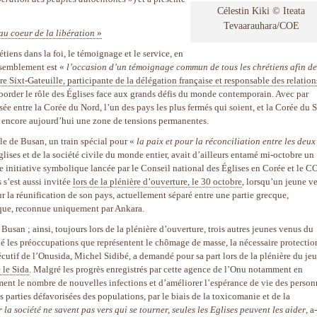
Célestin Kiki © Iteata
Tevaarauhara/COE
au coeur de la libération
»
iens dans la foi, le témoignage et le service, en
assemblement est «
l’occasion d’un témoignage commun de tous les chrétiens afin de
re Sixt-Gateuille, participante de la délégation française et responsable des relation
’aborder le rôle des Églises face aux grands défis du monde contemporain. Avec par
sée entre la Corée du Nord, l’un des pays les plus fermés qui soient, et la Corée du 
te encore aujourd’hui une zone de tensions permanentes.
e de Busan, un train spécial pour «
la paix et pour la réconciliation entre les deux
lises et de la société civile du monde entier, avait d’ailleurs entamé mi-octobre un
 initiative symbolique lancée par le Conseil national des Églises en Corée et le C
 s’est aussi invitée
lors de la plénière d’ouverture, le 30 octobre
, lorsqu’un jeune v
la réunification de son pays, actuellement séparé entre une partie grecque,
rque, reconnue uniquement par Ankara.
Busan ; ainsi, toujours lors de la plénière d’ouverture, trois autres jeunes venus du
ué les préoccupations que représentent le chômage de masse, la nécessaire protectio
utif de l’Onusida, Michel Sidibé, a demandé pour sa part lors de la plénière du je
 le Sida
. Malgré les progrès enregistrés par cette agence de l’Onu notamment en
ment le nombre de nouvelles infections et d’améliorer l’espérance de vie des person
s parties défavorisées des populations, par le biais de la toxicomanie et de la
a société ne savent pas vers qui se tourner, seules les Eglises peuvent les aider
, a-