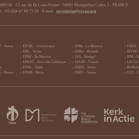
49530 - 13, rue du Dr Louis Perrier - 34961 Montpellier Cedex 2 - FRANCE
l. +33 (0)4 67 80 73 29 - E-mail :
secretariat@cevaa.org
 - Suisse
EPCRC - Centrafrique
EPRe - La Réunion
FJKM -
EPG - Suisse
EPRw - Rwanda
IEVRP -
EPIM - Ile Maurice
EPS - Sénégal
IPM - 
EPKNC - Nouvelle-Calédonie
EPUdF - France
LECSA 
re
EPMa - Tahiti
EREN - Suisse
RefBeJu
 - Ghana
EPMB - Bénin
EREV - Suisse
UCZ - 