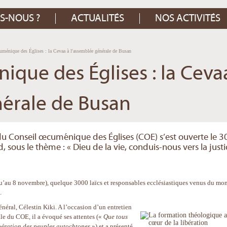
S-NOUS ?
ACTUALITÉS
NOS ACTIVITÉS
ménique des Églises : la Cevaa à l'assemblée générale de Busan
que des Églises : la Ceva
nérale de Busan
u Conseil œcuménique des Églises (COE) s’est ouverte le 3
 sous le thème : « Dieu de la vie, conduis-nous vers la justi
squ’au 8 novembre), quelque 3000 laïcs et responsables ecclésiastiques venus du mo
.
énéral, Célestin Kiki. A l’occasion d’un entretien
rale du COE, il a évoqué ses attentes («
Que tous
bération des peuples autochtones
») et a présenté