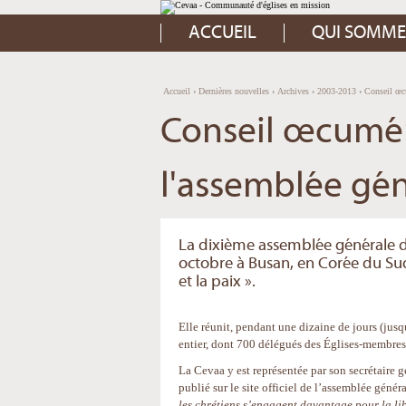
Aller
Outils
au
personnels
contenu.
ACCUEIL
QUI SOMME
|
Aller
à
la
navigation
Accueil
›
Dernières nouvelles
›
Archives
›
2003-2013
›
Conseil œcu
Conseil œcuméni
l'assemblée gé
La dixième assemblée générale d
octobre à Busan, en Corée du Sud,
et la paix ».
Elle réunit, pendant une dizaine de jours (ju
entier, dont 700 délégués des Églises-membres
La Cevaa y est représentée par son secrétaire g
publié sur le site officiel de l’assemblée géné
les chrétiens s’engagent davantage pour la li