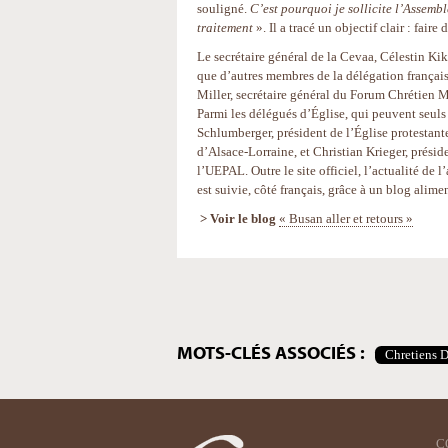
souligné.
C’est pourquoi je sollicite l’Assembl
traitement
». Il a tracé un objectif clair : faire
Le secrétaire général de la Cevaa, Célestin Kik
que d’autres membres de la délégation français
Miller, secrétaire général du Forum Chrétien
Parmi les délégués d’Église, qui peuvent seuls
Schlumberger, président de l’Église protestant
d’Alsace-Lorraine, et Christian Krieger, prési
l’UEPAL. Outre le site officiel, l’actualité de 
est suivie, côté français, grâce à un blog alime
> Voir le blog
« Busan aller et retours »
Actions
sur
le
document
MOTS-CLÉS ASSOCIÉS :
Chretiens 
C