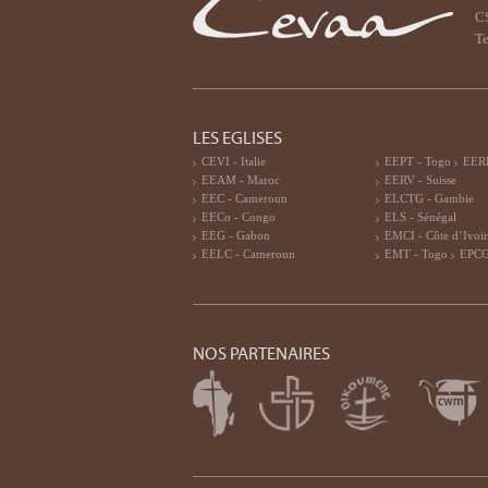
CS
Te
LES EGLISES
CEVI - Italie
EEPT - Togo
EERF
EEAM - Maroc
EERV - Suisse
EEC - Cameroun
ELCTG - Gambie
EECo - Congo
ELS - Sénégal
EEG - Gabon
EMCI - Côte d’Ivoi
EELC - Cameroun
EMT - Togo
EPCG
NOS PARTENAIRES