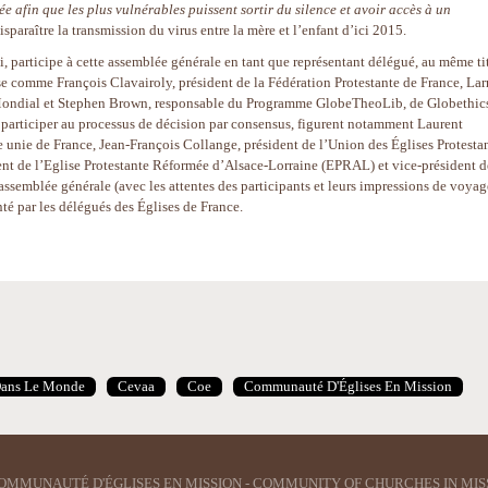
ée afin que les plus vulnérables puissent sortir du silence et avoir accès à un
 disparaître la transmission du virus entre la mère et l’enfant d’ici 2015.
i, participe à cette assemblée générale en tant que représentant délégué, au même ti
e comme François Clavairoly, président de la Fédération Protestante de France, Lar
 Mondial et Stephen Brown, responsable du Programme GlobeTheoLib, de Globethic
 participer au processus de décision par consensus, figurent notamment Laurent
e unie de France, Jean-François Collange, président de l’Union des Églises Protesta
dent de l’Eglise Protestante Réformée d’Alsace-Lorraine (EPRAL) et vice-président d
l’assemblée générale (avec les attentes des participants et leurs impressions de voyag
nté par les délégués des Églises de France.
Dans Le Monde
Cevaa
Coe
Communauté D'Églises En Mission
OMMUNAUTÉ D'ÉGLISES EN MISSION - COMMUNITY OF CHURCHES IN MIS