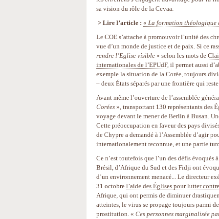
sa vision du rôle de la Cevaa.
> Lire l’article :
«
La formation théologique 
Le COE s’attache à promouvoir l’unité des chrét
vue d’un monde de justice et de paix. Si ce r
rendre l’Eglise visible
» selon les mots de
Clai
internationales de l’EPUdF
, il permet aussi d
exemple la situation de la Corée, toujours divi
– deux États séparés par une frontière qui res
Avant même l’ouverture de l’assemblée général
Corées
», transportant 130 représentants des Ég
voyage devant le mener de Berlin à Busan. Une
Cette préoccupation en faveur des pays divisés
de Chypre a demandé à l’Assemblée d’agir pour 
internationalement reconnue, et une partie tu
Ce n’est toutefois que l’un des défis évoqués à 
Brésil, d’Afrique du Sud et des Fidji ont évoq
d’un environnement menacé... Le directeur exéc
31 octobre
l’aide des Églises pour lutter contre
Afrique, qui ont permis de diminuer drastique
atteintes, le virus se propage toujours parmi de
prostitution. «
Ces personnes marginalisée par l