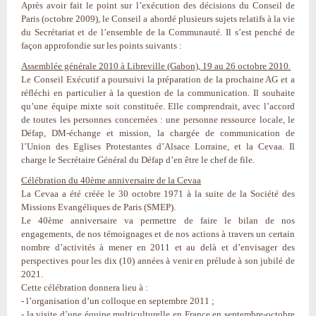
Après avoir fait le point sur l’exécution des décisions du Conseil de
Paris (octobre 2009), le Conseil a abordé plusieurs sujets relatifs à la vie
du Secrétariat et de l’ensemble de la Communauté. Il s’est penché de
façon approfondie sur les points suivants :
Assemblée générale 2010 à Libreville (Gabon), 19 au 26 octobre 2010.
Le Conseil Exécutif a poursuivi la préparation de la prochaine AG et a
réfléchi en particulier à la question de la communication. Il souhaite
qu’une équipe mixte soit constituée. Elle comprendrait, avec l’accord
de toutes les personnes concernées : une personne ressource locale, le
Défap, DM-échange et mission, la chargée de communication de
l’Union des Eglises Protestantes d’Alsace Lorraine, et la Cevaa. Il
charge le Secrétaire Général du Défap d’en être le chef de file.
Célébration du 40ème anniversaire de la Cevaa
La Cevaa a été créée le 30 octobre 1971 à la suite de la Société des
Missions Evangéliques de Paris (SMEP).
Le 40ème anniversaire va permettre de faire le bilan de nos
engagements, de nos témoignages et de nos actions à travers un certain
nombre d’activités à mener en 2011 et au delà et d’envisager des
perspectives pour les dix (10) années à venir en prélude à son jubilé de
2021.
Cette célébration donnera lieu à :
- l’organisation d’un colloque en septembre 2011 ;
- la visite d’une équipe multiculturelle en France en septembre-octobre