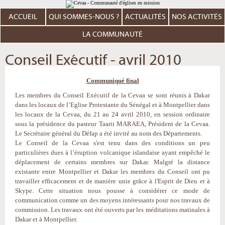
Aller
Outils
au
personnels
contenu.
ACCUEIL
QUI SOMMES-NOUS ?
ACTUALITÉS
NOS ACTIVITÉS
|
Aller
à
LA COMMUNAUTÉ
la
navigation
Conseil Exécutif - avril 2010
Communiqué final
Les membres du Conseil Exécutif de la Cevaa se sont réunis à Dakar
dans les locaux de l’Eglise Protestante du Sénégal et à Montpellier dans
les locaux de la Cevaa, du 21 au 24 avril 2010, en session ordinaire
sous la présidence du pasteur Taarii MARAEA, Président de la Cevaa.
Le Secrétaire général du Défap a été invité au nom des Départements.
Le Conseil de la Cevaa s'est tenu dans des conditions un peu
particulières dues à l’éruption volcanique islandaise ayant empêché le
déplacement de certains membres sur Dakar. Malgré la distance
existante entre Montpellier et Dakar les membres du Conseil ont pu
travailler efficacement et de manière unie grâce à l'Esprit de Dieu et à
Skype. Cette situation nous pousse à considérer ce mode de
communication comme un des moyens intéressants pour nos travaux de
commission. Les travaux ont été ouverts par les méditations matinales à
Dakar et à Montpellier.