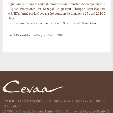
Signalons que dans le cadre du processus de "transfert de compétence" à
l’Eglise Protestante du Sénégal, le pasteur Philippe Jean-Baptiste
MENDY, formé par la Cevaa, a été consacré le dimanche 25 avril 2010 à
Dakar.
Le prochain Conseil aura lieu du 17 au 19 octobre 2010 au Gabon.
Fait à Dakar-Montpellier, le 24 avril 2010.
Actions
sur
le
document
COMMUNAUTÉ D'ÉGLISES EN MISSION - COMMUNITY OF CHURCHES
IN MISSION
CS49530 - 13, rue du Dr Louis Perrier - 34961 Montpellier Cedex 2 - FRANCE