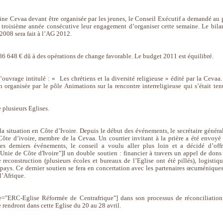
ine Cevaa devant être organisée par les jeunes, le Conseil Exécutif a demandé au 
 troisième année consécutive leur engagement d’organiser cette semaine. Le bila
2008 sera fait à l’AG 2012.
6 648 € dû à des opérations de change favorable. Le budget 2011 est équilibré.
’ouvrage intitulé : « Les chrétiens et la diversité religieuse
» édité par la Cevaa.
 organisée par le pôle Animations sur la rencontre interreligieuse qui s’était ten
 plusieurs Eglises.
la situation en Côte d’Ivoire. Depuis le début des événements, le secrétaire général
-Côte d’ivoire, membre de la Cevaa. Un courrier invitant à la prière a été envoyé
 derniers événements, le conseil a voulu aller plus loin et a décidé d’offr
nie de Côte d'Ivoire"]I un double soutien : financier à travers un appel de dons
reconstruction (plusieurs écoles et bureaux de l’Eglise ont été pillés), logistiqu
 pays. Ce dernier soutien se fera en concertation avec les partenaires œcuméniques
l’Afrique.
de="ERC-Eglise Réformée de Centrafrique"] dans son processus de réconciliation
e rendront dans cette Eglise du 20 au 28 avril.