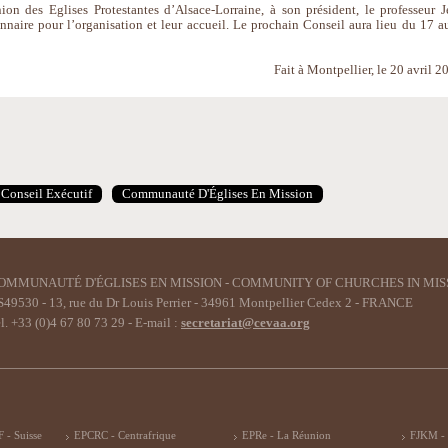
on des Eglises Protestantes d’Alsace-Lorraine, à son président, le professeur J
nnaire pour l’organisation et leur accueil. Le prochain Conseil aura lieu du 17 a
Fait à Montpellier, le 20 avril 2
Conseil Exécutif
Communauté D'Églises En Mission
OMMUNAUTÉ D'ÉGLISES EN MISSION - COMMUNITY OF CHURCHES IN MIS
49530 - 13, rue du Dr Louis Perrier - 34961 Montpellier Cedex 2 - FRANCE
l. +33 (0)4 67 80 73 29 - E-mail :
secretariat@cevaa.org
 - Suisse
EPCRC - Centrafrique
EPRe - La Réunion
FJKM -