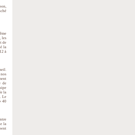
bon,
nché
même
 les
t de
é la
12 à
eil.
 nos
ment
e de
uipe
e la
. Le
« 40
ontre
e la
pent