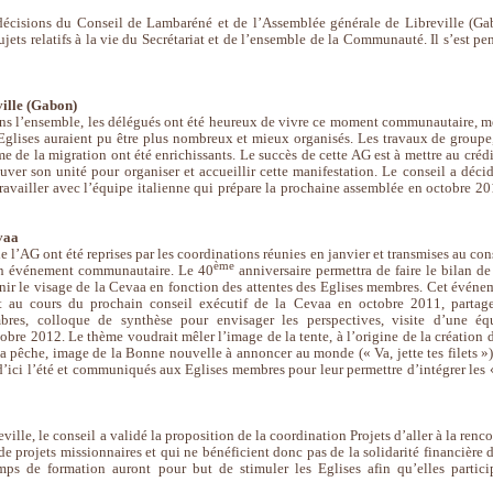
s décisions du Conseil de Lambaréné et de l’Assemblée générale de Libreville (Ga
jets relatifs à la vie du Secrétariat et de l’ensemble de la Communauté. Il s’est pe
ville (Gabon)
 Dans l’ensemble, les délégués ont été heureux de vivre ce moment communautaire, 
 Eglises auraient pu être plus nombreux et mieux organisés. Les travaux de groupe,
e de la migration ont été enrichissants. Le succès de cette AG est à mettre au crédi
ver son unité pour organiser et accueillir cette manifestation. Le conseil a décid
ravailler avec l’équipe italienne qui prépare la prochaine assemblée en octobre 20
vaa
e l’AG ont été reprises par les coordinations réunies en janvier et transmises au cons
ème
e un événement communautaire. Le 40
anniversaire permettra de faire le bilan de
nir le visage de la Cevaa en fonction des attentes des Eglises membres. Cet événe
t au cours du prochain conseil exécutif de la Cevaa en octobre 2011, partag
res, colloque de synthèse pour envisager les perspectives, visite d’une éq
obre 2012. Le thème voudrait mêler l’image de la tente, à l’origine de la création d
 la pêche, image de la Bonne nouvelle à annoncer au monde (« Va, jette tes filets »)
d’ici l’été et communiqués aux Eglises membres pour leur permettre d’intégrer les 
ille, le conseil a validé la proposition de la coordination Projets d’aller à la renc
e projets missionnaires et qui ne bénéficient donc pas de la solidarité financière d
ps de formation auront pour but de stimuler les Eglises afin qu’elles partici