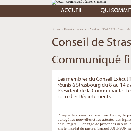
Aller
Outils
au
personnels
contenu.
ACCUEIL
QUI SOMME
|
Aller
à
la
navigation
Accueil
›
Dernières nouvelles
›
Archives
›
2003-2013
›
Conseil de
Conseil de Stras
Communiqué fi
Les membres du Conseil Exécutif
réunis à Strasbourg du 8 au 14 a
Président de la Communauté. Le 
nom des Départements.
Puisque le conseil se tenait en France, le p
partagé les nouvelles et les attentes des Egli
pôle Projets – Echange de personnes depuis l
ans le mandat du pasteur Samuel JOHNSON, sec