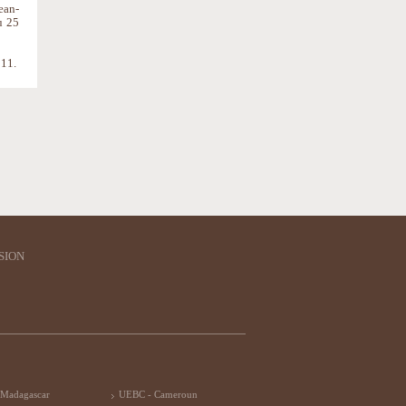
ean-
u 25
011.
SION
 Madagascar
UEBC - Cameroun