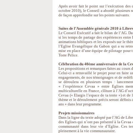
Après avoir fait le point sur l’exécution de
octobre 2010), le Conseil a abordé plusieurs su
de façon approfondie sur les points suivants.
Suites de l’Assemblée générale 2010 à Libre
Le Conseil Exécutif a fait le bilan de l’AG.
si les temps de partage des expériences entre
animations bibliques et les exposés sur le thèm
l’Eglise Evangélique du Gabon qui a su retrou
mise en place d’une équipe de pilotage pour t
Torre Pelice.
Célébration du 40ème anniversaire de la Ce
Les propositions et remarques faites au cours d
Celui-ci a retravaillé le projet pour en fair
engagements, de nos témoignages et de redéfi
se déroulera en plusieurs temps : lancemen
« l’expérience Cevaa » entre Eglises memb
multiculturelle en France, clôture à l’AG d’oct
Cevaa (« Elargis l’espace de ta tente ») et de
thème et le déroulement précis seront définis 
ans » dans leur programme.
Projets missionnaires
Dans la ligne du texte adopté par l’AG de Librev
des Eglises qui n’ont pas présenté à la Cevaa d
communauté dans leur vie d’Eglise. Ces tem
pleinement à la vie communautaire.