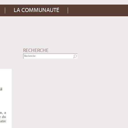
LA COMMUNAUTÉ
RECHERCHE
au
n, a
e du
atre