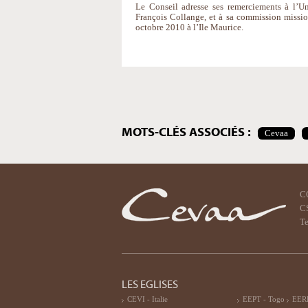
Le Conseil adresse ses remerciements à l’Uni
François Collange, et à sa commission missio
octobre 2010 à l’Ile Maurice.
Actions
sur
le
document
MOTS-CLÉS ASSOCIÉS :
Cevaa
C
CS
Te
LES EGLISES
CEVI - Italie
EEPT - Togo
EERF