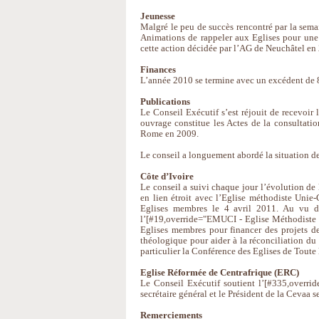
Jeunesse
Malgré le peu de succès rencontré par la sema
Animations de rappeler aux Eglises pour une
cette action décidée par l’AG de Neuchâtel en 
Finances
L’année 2010 se termine avec un excédent de 8
Publications
Le Conseil Exécutif s’est réjouit de recevoir l
ouvrage constitue les Actes de la consultation
Rome en 2009.
Le conseil a longuement abordé la situation de
Côte d’Ivoire
Le conseil a suivi chaque jour l’évolution de 
en lien étroit avec l’Eglise méthodiste Unie
Eglises membres le 4 avril 2011. Au vu des
l’[#19,override="EMUCI - Eglise Méthodiste U
Eglises membres pour financer des projets de 
théologique pour aider à la réconciliation du
particulier la Conférence des Eglises de Toute 
Eglise Réformée de Centrafrique (ERC)
Le Conseil Exécutif soutient l’[#335,overri
secrétaire général et le Président de la Cevaa s
Remerciements