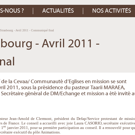
S-NOUS ?
ACTUALITÉS
NOS ACTIVITÉS
 Strasbourg - Avril 2011 - Communiqué final
bourg - Avril 2011 -
nal
 de la Cevaa/ Communauté d’Eglises en mission se sont
vril 2011, sous la présidence du pasteur Taarii MARAEA,
Secrétaire général de DM/Echange et mission a été invité 
asteur Jean-Arnold de Clermont, président du Defap/Service protestant de missio
ses de France. Le conseil a accueilli avec joie Laura CASORIO, secrétaire exécutiv
er
e 1
janvier 2011, pour sa première participation au conseil. Il a renouvelé pour qu
rétaire exécutif du pôle Animations.