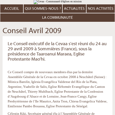
Aller
Outils
au
personnels
contenu.
ACCUEIL
QUI SOMMES-NOUS ?
ACTUALITÉS
NOS ACTIVITÉS
|
Aller
à
LA COMMUNAUTÉ
la
navigation
Conseil Avril 2009
Le Conseil exécutif de la Cevaa s’est réuni du 24 au
29 avril 2009 à Sommières (France), sous la
présidence de Taaroanui Maraea, Eglise
Protestante Mao’hi.
Ce Conseil compte de nouveaux membres élus par la dernière
Assemblée Générale de la Cevaa en octobre 2008 à Neuchâtel (Suisse) :
Mónica Barolín, Iglesia Evangélica Valdense del Río de la Plata,
Argentine, Ysabelle de Salis, Eglise Réformée Evangélique du Canton
de Neuchâtel, Thierry Muhlbach, Eglise Protestante de la Confession
d’Augsbourg d’Alsace et de Lorraine, Jean-France Cangy, Eglise
Presbytérienne de l’Ile Maurice, Anita Tron, Chiesa Evangelica Valdese,
Emilienne Pambo Bouassa, Eglise Protestante du Sénégal.
Célestin Kiki, Secrétaire général élu à l’Assemblée Générale de