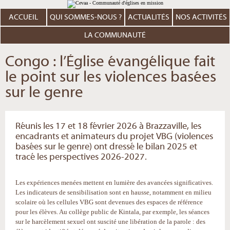
Aller
Outils
au
personnels
contenu.
ACCUEIL
QUI SOMMES-NOUS ?
ACTUALITÉS
NOS ACTIVITÉS
|
Aller
à
LA COMMUNAUTÉ
la
navigation
Congo : l’Église évangélique fait
le point sur les violences basées
sur le genre
Réunis les 17 et 18 février 2026 à Brazzaville, les
encadrants et animateurs du projet VBG (violences
basées sur le genre) ont dressé le bilan 2025 et
tracé les perspectives 2026-2027.
Les expériences menées mettent en lumière des avancées significatives.
Les indicateurs de sensibilisation sont en hausse, notamment en milieu
scolaire où les cellules VBG sont devenues des espaces de référence
pour les élèves. Au collège public de Kintala, par exemple, les séances
sur le harcèlement sexuel ont suscité une libération de la parole : des