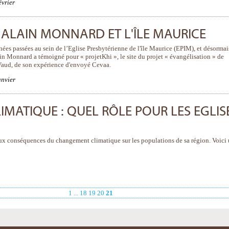
évrier
 ALAIN MONNARD ET L'ÎLE MAURICE
ées passées au sein de l’Eglise Presbytérienne de l'île Maurice (EPIM), et désormai
lain Monnard a témoigné pour « projetKhi », le site du projet « évangélisation » de
Vaud, de son expérience d'envoyé Cevaa.
anvier
MATIQUE : QUEL RÔLE POUR LES EGLIS
ux conséquences du changement climatique sur les populations de sa région. Voici
1
...
18
19
20
21