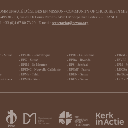
OMMUNAUTÉ D'ÉGLISES EN MISSION - COMMUNITY OF CHURCHES IN MIS
49530 - 13, rue du Dr Louis Perrier - 34961 Montpellier Cedex 2 - FRANCE
l. +33 (0)4 67 80 73 29 - E-mail :
secretariat@cevaa.org
 - Suisse
EPCRC - Centrafrique
EPRe - La Réunion
FJKM -
EPG - Suisse
EPRw - Rwanda
IEVRP -
EPIM - Ile Maurice
EPS - Sénégal
IPM - 
EPKNC - Nouvelle-Calédonie
EPUdF - France
LECSA 
re
EPMa - Tahiti
EREN - Suisse
RefBeJu
 - Ghana
EPMB - Bénin
EREV - Suisse
UCZ - 