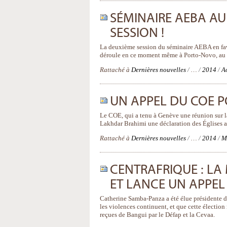
SÉMINAIRE AEBA AU
SESSION !
La deuxième session du séminaire AEBA en fav
déroule en ce moment même à Porto-Novo, au 
Rattaché à
Dernières nouvelles
/
…
/
2014
/
A
UN APPEL DU COE PO
Le COE, qui a tenu à Genève une réunion sur la
Lakhdar Brahimi une déclaration des Églises ap
Rattaché à
Dernières nouvelles
/
…
/
2014
/
M
CENTRAFRIQUE : LA
ET LANCE UN APPEL 
Catherine Samba-Panza a été élue présidente de
les violences continuent, et que cette élection
reçues de Bangui par le Défap et la Cevaa.