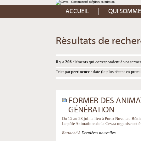
Aller
Outils
au
personnels
contenu.
ACCUEIL
QUI SOMME
|
Aller
à
la
navigation
Résultats de reche
Il y a
206
éléments qui correspondent à vos termes
Trier par
pertinence
·
date (le plus récent en premi
FORMER DES ANIMA
GÉNÉRATION
Du 15 au 28 juin a lieu à Porto-Novo, au Béni
Le pôle Animations de la Cevaa organise cet é
Rattaché à
Dernières nouvelles