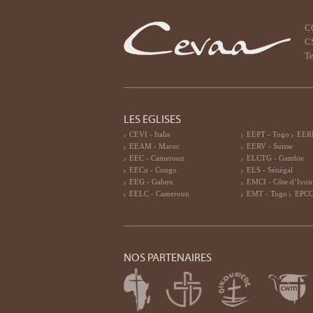
C
CS
Te
LES EGLISES
CEVI - Italie
EEPT - Togo
EERF
EEAM - Maroc
EERV - Suisse
EEC - Cameroun
ELCTG - Gambie
EECo - Congo
ELS - Sénégal
EEG - Gabon
EMCI - Côte d’Ivoi
EELC - Cameroun
EMT - Togo
EPCG
NOS PARTENAIRES