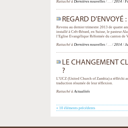
Rattaché à
Dernières nouvelles
/
…
/
2014
/
F
REGARD D'ENVOYÉ :
Revenu au dernier trimestre 2013 de quatre ann
installé à Crêt-Bérard, en Suisse, le pasteur A
l’Eglise Evangélique Réformée du canton de 
Rattaché à
Dernières nouvelles
/
…
/
2014
/
J
LE CHANGEMENT CLI
?
L’UCZ (United Church of Zambia) a réfléchi a
traduction résumée de leur réflexion.
Rattaché à
Actualités
« 10 éléments précédents