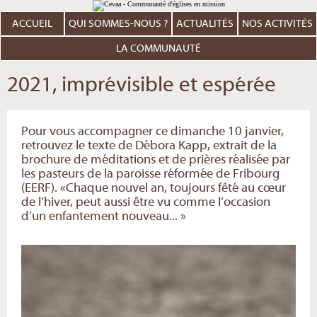
Aller
Outils
au
personnels
contenu.
ACCUEIL
QUI SOMMES-NOUS ?
ACTUALITÉS
NOS ACTIVITÉS
|
Aller
à
LA COMMUNAUTÉ
la
navigation
2021, imprévisible et espérée
Pour vous accompagner ce dimanche 10 janvier,
retrouvez le texte de Débora Kapp, extrait de la
brochure de méditations et de prières réalisée par
les pasteurs de la paroisse réformée de Fribourg
(EERF). «Chaque nouvel an, toujours fêté au cœur
de l’hiver, peut aussi être vu comme l’occasion
d’un enfantement nouveau... »