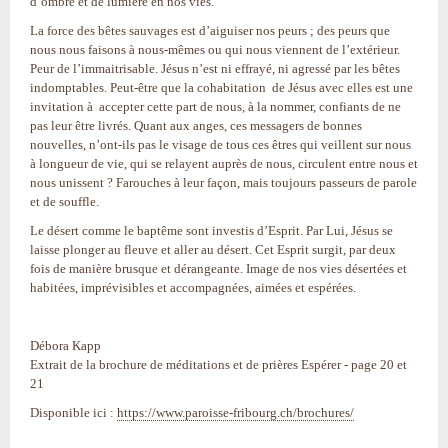
d’ombre et de lumière en nos vies.
La force des bêtes sauvages est d’aiguiser nos peurs ; des peurs que
nous nous faisons à nous-mêmes ou qui nous viennent de l’extérieur.
Peur de l’immaitrisable. Jésus n’est ni effrayé, ni agressé par les bêtes
indomptables. Peut-être que la cohabitation de Jésus avec elles est une
invitation à accepter cette part de nous, à la nommer, confiants de ne
pas leur être livrés. Quant aux anges, ces messagers de bonnes
nouvelles, n’ont-ils pas le visage de tous ces êtres qui veillent sur nous
à longueur de vie, qui se relayent auprès de nous, circulent entre nous et
nous unissent ? Farouches à leur façon, mais toujours passeurs de parole
et de souffle.
Le désert comme le baptême sont investis d’Esprit. Par Lui, Jésus se
laisse plonger au fleuve et aller au désert. Cet Esprit surgit, par deux
fois de manière brusque et dérangeante. Image de nos vies désertées et
habitées, imprévisibles et accompagnées, aimées et espérées.
Débora Kapp
Extrait de la brochure de méditations et de prières Espérer - page 20 et
21
Disponible ici :
https://www.paroisse-fribourg.ch/brochures/