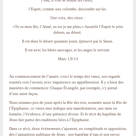
l’eau, il voit se fendre les cieux,
l’Esprit, comme une colombe, descendre sur lui.
Une voix, des cieux :
«Tu es mon fils, l’Aimé, en toi je me plais.» Aussitôt l’Esprit le jette
dehors, au désert.
Il est dans le désert quarante jours, éprouvé par le Satan.
Il est avec les bêtes sauvages, et les anges le servent.
Marc 1,9-13
Au commencement de l’année, voici le temps des vœux, nos regards
tournés vers l’avenir, avec impatience ou appréhension. Il y a bien des
manières de commencer. Chaque Évangile, par exemple, s’y prend
d’une autre façon.
Nous sommes peu de jours après la fête des rois, nommée aussi la fête de
l’Épiphanie; ce vieux mot indique une manifestation, une mise en
lumière, l’évidence, d’une présence divine. Et le récit du baptême de
Jésus fait partie des traditions liées à l’Épiphanie.
Dans ce récit, deux événements s’ajustent, en complétude et opposition,
dès l’apparition publique de Jésus : son baptême d’eau et son envoi