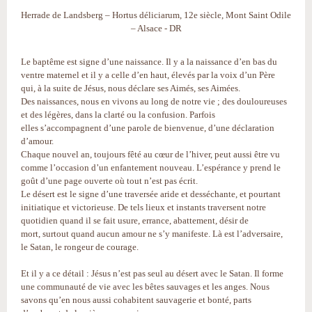
Herrade de Landsberg – Hortus déliciarum, 12e siècle, Mont Saint Odile
– Alsace - DR
Le baptême est signe d’une naissance. Il y a la naissance d’en bas du
ventre maternel et il y a celle d’en haut, élevés par la voix d’un Père
qui, à la suite de Jésus, nous déclare ses Aimés, ses Aimées.
Des naissances, nous en vivons au long de notre vie ; des douloureuses
et des légères, dans la clarté ou la confusion. Parfois
elles s’accompagnent d’une parole de bienvenue, d’une déclaration
d’amour.
Chaque nouvel an, toujours fêté au cœur de l’hiver, peut aussi être vu
comme l’occasion d’un enfantement nouveau. L’espérance y prend le
goût d’une page ouverte où tout n’est pas écrit.
Le désert est le signe d’une traversée aride et desséchante, et pourtant
initiatique et victorieuse. De tels lieux et instants traversent notre
quotidien quand il se fait usure, errance, abattement, désir de
mort, surtout quand aucun amour ne s’y manifeste. Là est l’adversaire,
le Satan, le rongeur de courage.
Et il y a ce détail : Jésus n’est pas seul au désert avec le Satan. Il forme
une communauté de vie avec les bêtes sauvages et les anges. Nous
savons qu’en nous aussi cohabitent sauvagerie et bonté, parts