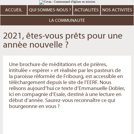
Aller
Outils
au
personnels
contenu.
ACCUEIL
QUI SOMMES-NOUS ?
ACTUALITÉS
NOS ACTIVITÉS
|
Aller
à
LA COMMUNAUTÉ
la
navigation
2021, êtes-vous prêts pour une
année nouvelle ?
Une brochure de méditations et de prières,
intitulée « espérer » et réalisée par les pasteurs de
la paroisse réformée de Fribourg, est accessible en
téléchargement depuis le site de l’EERF. Nous
relisons aujourd’hui ce texte d’Emmanuelle Dobler,
ici en compagnie d’Esaïe, destiné à une lecture en
début d’année. Saurez-vous reconnaître ce qui
bourgeonne en vous ?