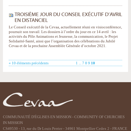
TROISIÈME JOUR DU CONSEIL EXÉCUTIF D’AVRIL
EN DISTANCIEL
Le Conseil exécutif de la Cevaa, actuellement réuni en visioconférence,
poursuit son travail. Les dossiers à l’ordre du jour en ce 14 avril : les
activités du Pôle Animations et Jeunesse, la communication, le Projet
Solidarité-Santé, ainsi que l’organisation des célébrations du Jubilé
Cevaa et de la prochaine Assemblée Générale d’octobre 2021.
« 10 éléments précédents
1
...
7
8
9
10
COMMUNAUTÉ D'ÉGLISES EN MISSION - COMMUNITY OF CHURCHES
IN MISSION
CS49530 - 13, rue du Dr Louis Perrier - 34961 Montpellier Cedex 2 - FRANCE