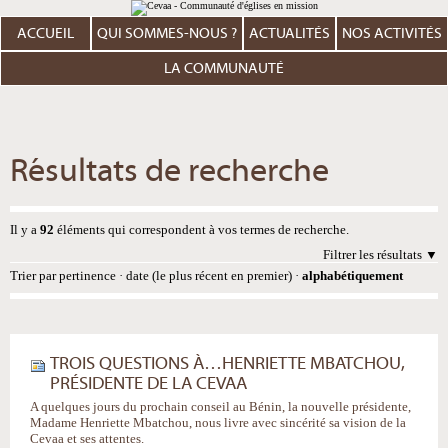
Aller
Outils
au
personnels
contenu.
ACCUEIL
QUI SOMMES-NOUS ?
ACTUALITÉS
NOS ACTIVITÉS
|
Aller
à
LA COMMUNAUTÉ
la
navigation
Résultats de recherche
Il y a
92
éléments qui correspondent à vos termes de recherche.
Filtrer les résultats
Trier par
pertinence
·
date (le plus récent en premier)
·
alphabétiquement
TROIS QUESTIONS À…HENRIETTE MBATCHOU,
PRÉSIDENTE DE LA CEVAA
A quelques jours du prochain conseil au Bénin, la nouvelle présidente,
Madame Henriette Mbatchou, nous livre avec sincérité sa vision de la
Cevaa et ses attentes.